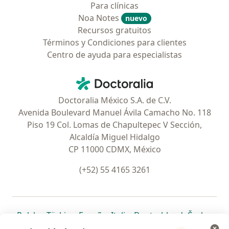
Para clínicas
Noa Notes
nuevo
Recursos gratuitos
Términos y Condiciones para clientes
Centro de ayuda para especialistas
Contacto
Doctoralia - Página de inicio
Doctoralia México S.A. de C.V.
Avenida Boulevard Manuel Ávila Camacho No. 118
Piso 19 Col. Lomas de Chapultepec V Sección,
Alcaldía Miguel Hidalgo
CP 11000 CDMX, México
(+52) 55 4165 3261
se abre en una nueva pestaña
se abre en una nueva pestaña
se abre en una nueva pestaña
se abre en una nueva pes
se abre en 
se a
Polska
,
Türkiye
,
España
,
Italia
,
Deutschland
,
Česko
,
se abre en una nueva pestaña
se abre en una nueva pestaña
se abre en una nueva pestaña
se abre en una nueva p
se abre en 
se abr
Portugal
,
México
,
Chile
,
Brasil
,
Argentina
,
Perú
,