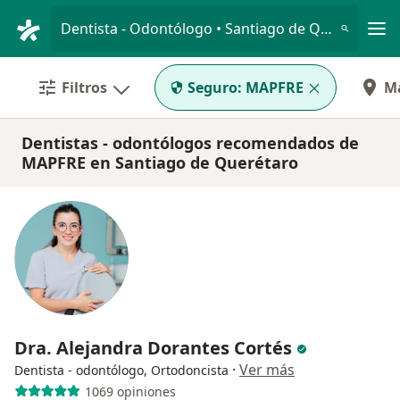
Men
Dentista - Odontólogo • Santiago de Querétaro, Querétaro
Filtros
Seguro:
MAPFRE
M
Dentistas - odontólogos recomendados de
MAPFRE en Santiago de Querétaro
Dra. Alejandra Dorantes Cortés
·
Ver más
Dentista - odontólogo, Ortodoncista
1069 opiniones