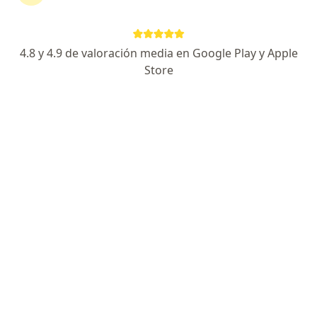
Blvd. Independencia #2673 Ote. , Torreon
•
Mapa
Saludental Torreon / Gomez Palacio
Acepta Seguros Banorte
4.8 y 4.9 de valoración media en Google Play y Apple
Primera visita Odontología
Store
Este especialista no ofrece reserva de cita en línea en esta dirección.
Solicita una cita
Dr. Abraham Isaac López Ortega
·
Ver más
Dentista - odontólogo