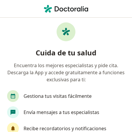
Men
Dentista - Odontólogo • Gomez Palacio, Durango
Filtros
Seguro:
Seguros Banorte
Dentistas - odontólogos recomendados de
Cuida de tu salud
Seguros Banorte en Gomez Palacio
Encuentra los mejores especialistas y pide cita.
Descarga la App y accede gratuitamente a funciones
exclusivas para ti:
Gestiona tus visitas fácilmente
Envía mensajes a tus especialistas
Dr. José A. Ruiz González
·
Ver más
Dentista - odontólogo
Recibe recordatorios y notificaciones