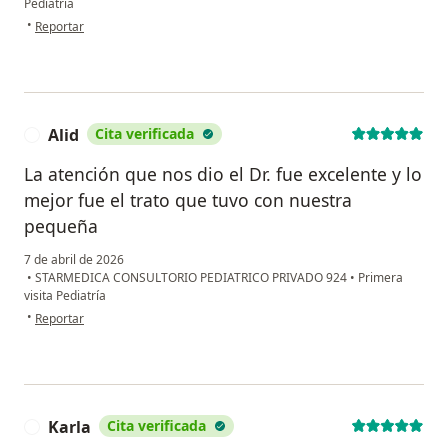
Pediatría
en opinión del usuario Maribel Garcia
•
Reportar
Alid
Cita verificada
A
La atención que nos dio el Dr. fue excelente y lo
mejor fue el trato que tuvo con nuestra
pequeña
7 de abril de 2026
•
STARMEDICA CONSULTORIO PEDIATRICO PRIVADO 924
•
Primera
visita Pediatría
en opinión del usuario Alid
•
Reportar
Karla
Cita verificada
K