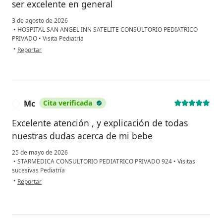
ser excelente en general
3 de agosto de 2026
•
HOSPITAL SAN ANGEL INN SATELITE CONSULTORIO PEDIATRICO
PRIVADO
•
Visita Pediatría
en opinión del usuario RG
•
Reportar
Mc
Cita verificada
M
Excelente atención , y explicación de todas
nuestras dudas acerca de mi bebe
25 de mayo de 2026
•
STARMEDICA CONSULTORIO PEDIATRICO PRIVADO 924
•
Visitas
sucesivas Pediatría
en opinión del usuario Mc
•
Reportar