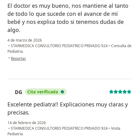
El doctor es muy bueno, nos mantiene al tanto
de todo lo que sucede con el avance de mi
bebé y nos explica todo si tenemos dudas de
algo.
4 de marzo de 2026
•
STARMEDICA CONSULTORIO PEDIATRICO PRIVADO 924
•
Consulta de
Pediatria
en opinión del usuario Karla
•
Reportar
DG
Cita verificada
D
Excelente pediatra!! Explicaciones muy claras y
precisas.
14 de febrero de 2026
•
STARMEDICA CONSULTORIO PEDIATRICO PRIVADO 924
•
Visita
Pediatría