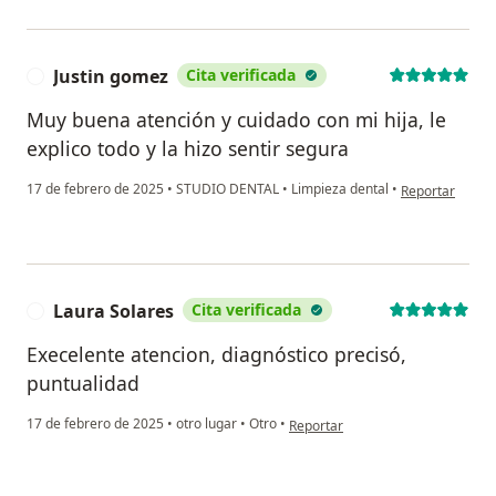
Justin gomez
Cita verificada
J
Muy buena atención y cuidado con mi hija, le
explico todo y la hizo sentir segura
en opinión del 
17 de febrero de 2025
•
STUDIO DENTAL
•
Limpieza dental
•
Reportar
Laura Solares
Cita verificada
L
Execelente atencion, diagnóstico precisó,
puntualidad
en opinión del usuario Laura Sola
17 de febrero de 2025
•
otro lugar
•
Otro
•
Reportar