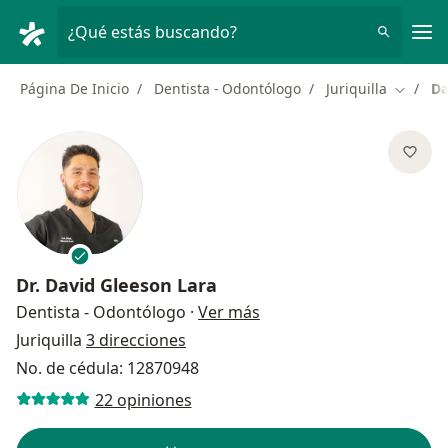
Men
¿Qué estás buscando?
Página De Inicio
Dentista - Odontólogo
Juriquilla
Da
Cambiar
Dr.
David Gleeson Lara
sobre las especializacion
Dentista - Odontólogo
·
Ver más
Juriquilla
3 direcciones
No. de cédula: 12870948
22 opiniones