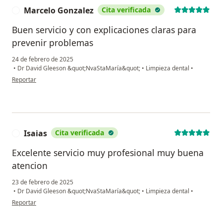
Marcelo Gonzalez
Cita verificada
M
Buen servicio y con explicaciones claras para
prevenir problemas
24 de febrero de 2025
•
Dr David Gleeson &quot;NvaStaMaría&quot;
•
Limpieza dental
•
en opinión del usuario Marcelo Gonzalez
Reportar
Isaias
Cita verificada
I
Excelente servicio muy profesional muy buena
atencion
23 de febrero de 2025
•
Dr David Gleeson &quot;NvaStaMaría&quot;
•
Limpieza dental
•
en opinión del usuario Isaias
Reportar