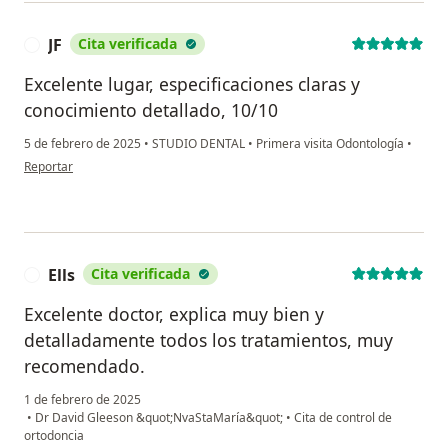
JF
Cita verificada
J
Excelente lugar, especificaciones claras y
conocimiento detallado, 10/10
5 de febrero de 2025
•
STUDIO DENTAL
•
Primera visita Odontología
•
en opinión del usuario JF
Reportar
Ells
Cita verificada
E
Excelente doctor, explica muy bien y
detalladamente todos los tratamientos, muy
recomendado.
1 de febrero de 2025
•
Dr David Gleeson &quot;NvaStaMaría&quot;
•
Cita de control de
ortodoncia