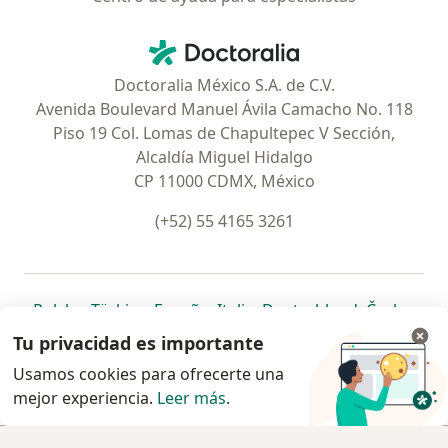
Contacto
Doctoralia - Página de inicio
Doctoralia México S.A. de C.V.
Avenida Boulevard Manuel Ávila Camacho No. 118
Piso 19 Col. Lomas de Chapultepec V Sección,
Alcaldía Miguel Hidalgo
CP 11000 CDMX, México
(+52) 55 4165 3261
se abre en una nueva pestaña
se abre en una nueva pestaña
se abre en una nueva pestaña
se abre en una nueva pes
se abre en 
se a
Polska
,
Türkiye
,
España
,
Italia
,
Deutschland
,
Česko
,
se abre en una nueva pestaña
se abre en una nueva pestaña
se abre en una nueva pestaña
se abre en una nueva p
se abre en 
se abr
Portugal
,
México
,
Chile
,
Brasil
,
Argentina
,
Perú
,
Tu privacidad es importante
se abre en una nueva pe
Colombia
Usamos cookies para ofrecerte una
mejor experiencia.
www.doctoralia.com.mx © 2026 - Encuentra tu
Leer más
.
especialista y pide cita