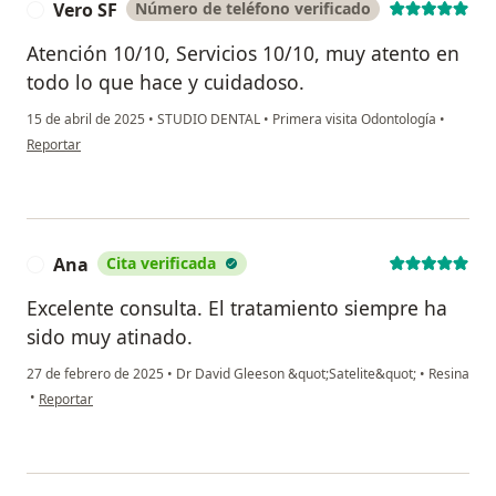
Vero SF
Número de teléfono verificado
V
Atención 10/10, Servicios 10/10, muy atento en
todo lo que hace y cuidadoso.
15 de abril de 2025
•
STUDIO DENTAL
•
Primera visita Odontología
•
en opinión del usuario Vero SF
Reportar
Ana
Cita verificada
A
Excelente consulta. El tratamiento siempre ha
sido muy atinado.
27 de febrero de 2025
•
Dr David Gleeson &quot;Satelite&quot;
•
Resina
en opinión del usuario Ana
•
Reportar