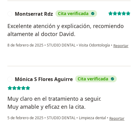
Montserrat Rdz
Cita verificada
M
Excelente atención y explicación, recomiendo
altamente al doctor David.
en opinión del
8 de febrero de 2025
•
STUDIO DENTAL
•
Visita Odontología
•
Reportar
Mónica S Flores Aguirre
Cita verificada
M
Muy claro en el tratamiento a seguir.
Muy amable y eficaz en la cita.
en opinión del u
5 de febrero de 2025
•
STUDIO DENTAL
•
Limpieza dental
•
Reportar