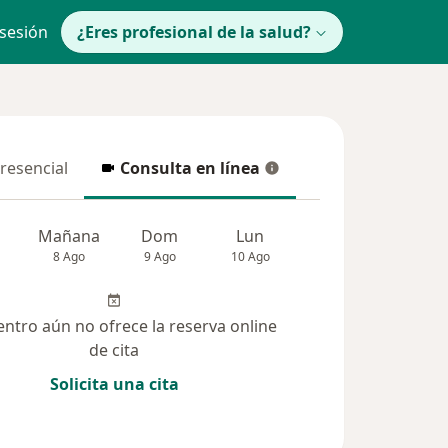
 sesión
¿Eres profesional de la salud?
presencial
Consulta en línea
resencial
Consulta en línea
Mañana
Dom
Lun
Mar
Mié
8 Ago
9 Ago
10 Ago
11 Ago
12 Ag
entro aún no ofrece la reserva online
de cita
Solicita una cita
lucionadas (9)