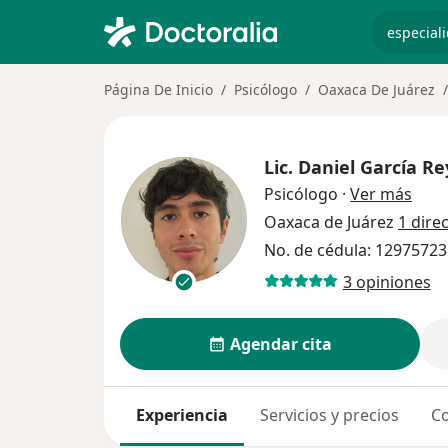
especiali
Página De Inicio
Psicólogo
Oaxaca De Juárez
Lic.
Daniel García Re
sobr
Psicólogo
·
Ver más
Oaxaca de Juárez
1 dire
No. de cédula: 12975723
3 opiniones
Agendar cita
Experiencia
Servicios y precios
Co