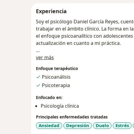
Experiencia
Soy el psicólogo Daniel García Reyes, cuent
trabajar en el ámbito clínico. La forma en la
el enfoque psicoanalítico con adolescentes
actualización en cuanto a mi práctica.
Sobre mí
Entrar en un tratamiento psicoterapéutico es
ver más
en un principio, pero una vez que se entra
Enfoque terapéutico
un tiempo. Igualmente, se reparten entre l
Psicoanálisis
desarrollamos: personal, familiar, laboral,
Psicoterapia
ejemplos.
Enfocado en:
Hay situaciones que pueden afectarnos y no
Psicología clínica
ante esto, el objetivo del tratamiento es po
vez, puede dirigirse a obtener un conocim
Principales enfermedades tratadas
mismos y de nuestro entorno. El progreso 
Ansiedad
Depresión
Duelo
Estrés
congruencia y de salud mental, lo que requ