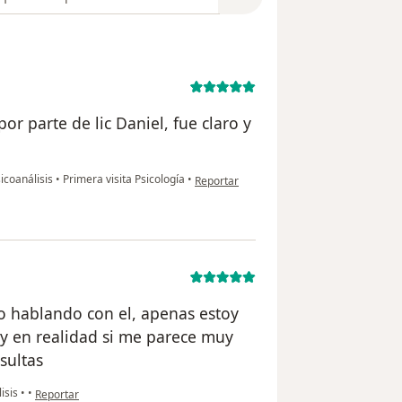
or parte de lic Daniel, fue claro y
en opinión del usuario Abn
sicoanálisis
•
Primera visita Psicología
•
Reportar
 hablando con el, apenas estoy
y en realidad si me parece muy
sultas
en opinión del usuario DIEGO CORONA
lisis
•
•
Reportar