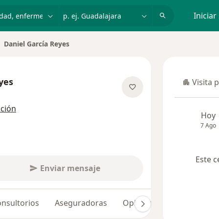
dad, enfermedad o nombre
p. ej. Guadalajara
Iniciar
Daniel García Reyes
yes
Visita 
Visita p
e las especializaciones
cción
Hoy
7 Ago
Este c
Enviar mensaje
nsultorios
Aseguradoras
Opiniones (3)
Dudas so