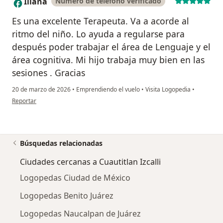
Iliana
Número de teléfono verificado
I
Es una excelente Terapeuta. Va a acorde al
ritmo del niño. Lo ayuda a regularse para
después poder trabajar el área de Lenguaje y el
área cognitiva. Mi hijo trabaja muy bien en las
sesiones . Gracias
20 de marzo de 2026
•
Emprendiendo el vuelo
•
Visita Logopedia
•
en opinión del usuario Iliana
Reportar
Búsquedas relacionadas
Ciudades cercanas a Cuautitlan Izcalli
Logopedas Ciudad de México
Logopedas Benito Juárez
Logopedas Naucalpan de Juárez