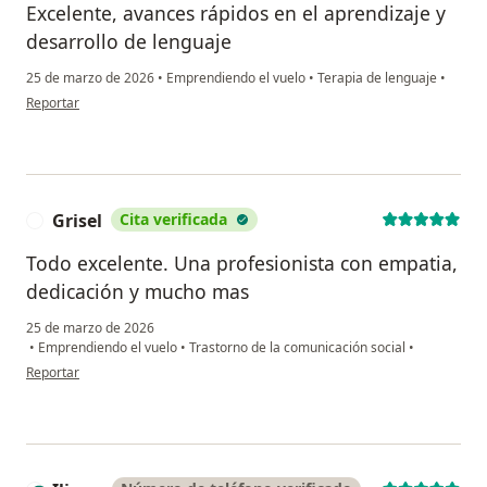
Excelente, avances rápidos en el aprendizaje y
desarrollo de lenguaje
25 de marzo de 2026
•
Emprendiendo el vuelo
•
Terapia de lenguaje
•
en opinión del usuario V.O.P
Reportar
Grisel
Cita verificada
G
Todo excelente. Una profesionista con empatia,
dedicación y mucho mas
25 de marzo de 2026
•
Emprendiendo el vuelo
•
Trastorno de la comunicación social
•
en opinión del usuario Grisel
Reportar