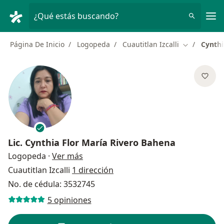
Men
¿Qué estás buscando?
Página De Inicio
Logopeda
Cuautitlan Izcalli
Cynthi
Cambiar de 
Lic.
Cynthia Flor María Rivero Bahena
sobre las especializaciones
Logopeda
·
Ver más
Cuautitlan Izcalli
1 dirección
No. de cédula: 3532745
5 opiniones