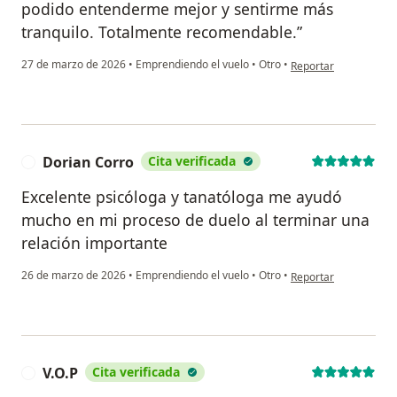
podido entenderme mejor y sentirme más
tranquilo. Totalmente recomendable.”
en opinión del usuar
27 de marzo de 2026
•
Emprendiendo el vuelo
•
Otro
•
Reportar
Dorian Corro
Cita verificada
D
Excelente psicóloga y tanatóloga me ayudó
mucho en mi proceso de duelo al terminar una
relación importante
en opinión del usuari
26 de marzo de 2026
•
Emprendiendo el vuelo
•
Otro
•
Reportar
V.O.P
Cita verificada
V