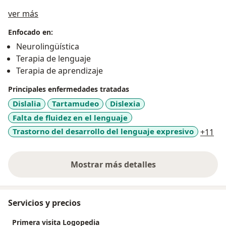
Sobre mí
ver más
Enfocado en:
Neurolingüística
Terapia de lenguaje
Terapia de aprendizaje
Principales enfermedades tratadas
Dislalia
Tartamudeo
Dislexia
Falta de fluidez en el lenguaje
a1
Trastorno del desarrollo del lenguaje expresivo
+11
Mostrar más detalles
sobre la experiencia
Servicios y precios
Primera visita Logopedia