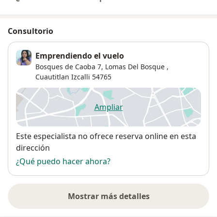
Consultorio
Emprendiendo el vuelo
Bosques de Caoba 7,
Lomas Del Bosque
,
Cuautitlan Izcalli
54765
Ampliar
se abre en una nueva pestañ
Disponibilidad
Este especialista no ofrece reserva online en esta
dirección
¿Qué puedo hacer ahora?
Mostrar más detalles
sobre la dirección