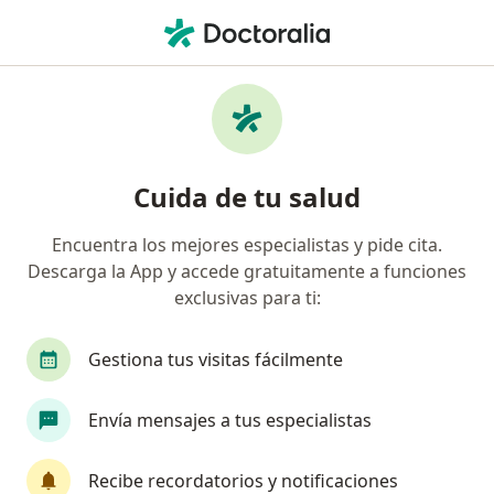
Men
Metlife México • Cuernavaca, Morelos
Filtros
Seguro:
MetLife México
Doctores recomendados de MetLife México
Cuida de tu salud
en Cuernavaca
Encuentra los mejores especialistas y pide cita.
Descarga la App y accede gratuitamente a funciones
¿Qué especialidad estás buscando?
exclusivas para ti:
Ginecólogo
Ortopedista
Traumatólogo
Gestiona tus visitas fácilmente
Envía mensajes a tus especialistas
Recibe recordatorios y notificaciones