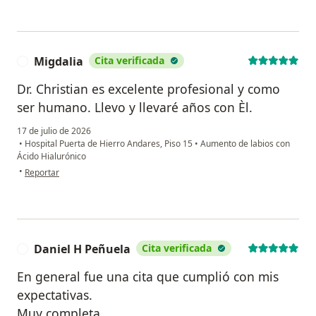
Migdalia
Cita verificada
M
Dr. Christian es excelente profesional y como
ser humano. Llevo y llevaré años con Èl.
17 de julio de 2026
•
Hospital Puerta de Hierro Andares, Piso 15
•
Aumento de labios con
Ácido Hialurónico
en opinión del usuario Migdalia
•
Reportar
Daniel H Peñuela
Cita verificada
D
En general fue una cita que cumplió con mis
expectativas.
Muy completa