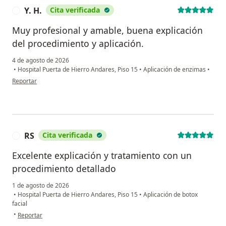
Y. H.
Cita verificada
Y
Muy profesional y amable, buena explicación
del procedimiento y aplicación.
4 de agosto de 2026
•
Hospital Puerta de Hierro Andares, Piso 15
•
Aplicación de enzimas
•
en opinión del usuario Y. H.
Reportar
RS
Cita verificada
R
Excelente explicación y tratamiento con un
procedimiento detallado
1 de agosto de 2026
•
Hospital Puerta de Hierro Andares, Piso 15
•
Aplicación de botox
facial
en opinión del usuario RS
•
Reportar