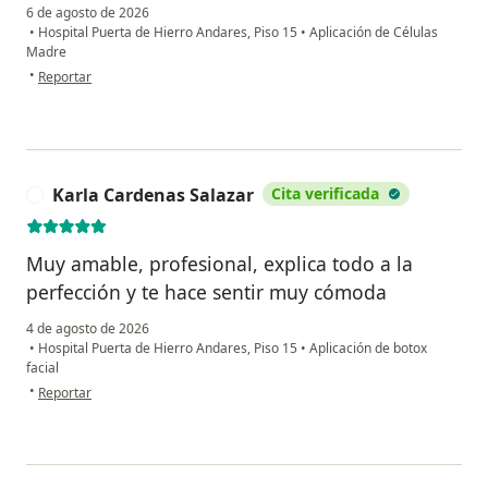
6 de agosto de 2026
•
Hospital Puerta de Hierro Andares, Piso 15
•
Aplicación de Células
Madre
en opinión del usuario Jr
•
Reportar
Karla Cardenas Salazar
Cita verificada
K
Muy amable, profesional, explica todo a la
perfección y te hace sentir muy cómoda
4 de agosto de 2026
•
Hospital Puerta de Hierro Andares, Piso 15
•
Aplicación de botox
facial
en opinión del usuario Karla Cardenas Salazar
•
Reportar