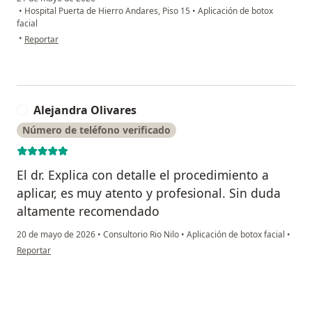
•
Hospital Puerta de Hierro Andares, Piso 15
•
Aplicación de botox
facial
en opinión del usuario Ale
•
Reportar
Alejandra Olivares
A
Número de teléfono verificado
El dr. Explica con detalle el procedimiento a
aplicar, es muy atento y profesional. Sin duda
altamente recomendado
20 de mayo de 2026
•
Consultorio Rio Nilo
•
Aplicación de botox facial
•
en opinión del usuario Alejandra Olivares
Reportar