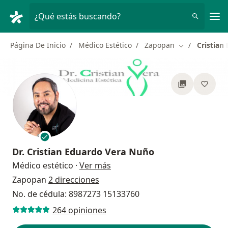
Men
¿Qué estás buscando?
Página De Inicio
Médico Estético
Zapopan
Cristian
Cambiar de ci
Dr.
Cristian Eduardo Vera Nuño
sobre las especializaciones
Médico estético
·
Ver más
Zapopan
2 direcciones
No. de cédula: 8987273 15133760
264 opiniones