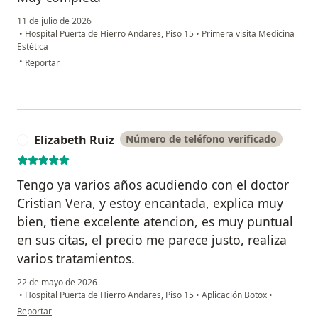
11 de julio de 2026
•
Hospital Puerta de Hierro Andares, Piso 15
•
Primera visita Medicina
Estética
en opinión del usuario Daniel H Peñuela
•
Reportar
Elizabeth Ruiz
Número de teléfono verificado
E
Tengo ya varios años acudiendo con el doctor
Cristian Vera, y estoy encantada, explica muy
bien, tiene excelente atencion, es muy puntual
en sus citas, el precio me parece justo, realiza
varios tratamientos.
22 de mayo de 2026
•
Hospital Puerta de Hierro Andares, Piso 15
•
Aplicación Botox
•
en opinión del usuario Elizabeth Ruiz
Reportar