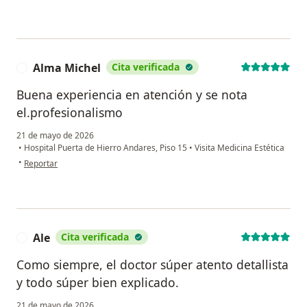
Alma Michel
Cita verificada
A
Buena experiencia en atención y se nota
el.profesionalismo
21 de mayo de 2026
•
Hospital Puerta de Hierro Andares, Piso 15
•
Visita Medicina Estética
en opinión del usuario Alma Michel
•
Reportar
Ale
Cita verificada
A
Como siempre, el doctor súper atento detallista
y todo súper bien explicado.
21 de mayo de 2026