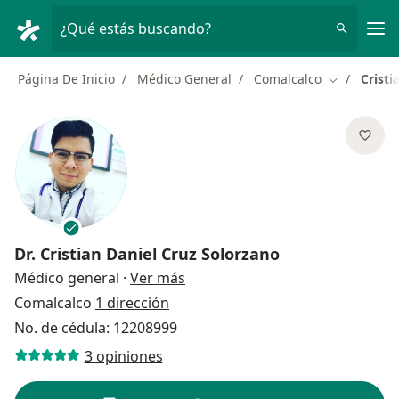
Men
¿Qué estás buscando?
Página De Inicio
Médico General
Comalcalco
Cristi
Cambiar de
Dr.
Cristian Daniel Cruz Solorzano
sobre las especializaciones
Médico general
·
Ver más
Comalcalco
1 dirección
No. de cédula: 12208999
3 opiniones