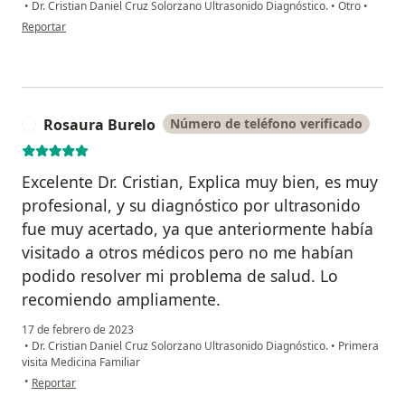
•
Dr. Cristian Daniel Cruz Solorzano Ultrasonido Diagnóstico.
•
Otro
•
en opinión del usuario Tania Paola
Reportar
Rosaura Burelo
Número de teléfono verificado
R
Excelente Dr. Cristian, Explica muy bien, es muy
profesional, y su diagnóstico por ultrasonido
fue muy acertado, ya que anteriormente había
visitado a otros médicos pero no me habían
podido resolver mi problema de salud. Lo
recomiendo ampliamente.
17 de febrero de 2023
•
Dr. Cristian Daniel Cruz Solorzano Ultrasonido Diagnóstico.
•
Primera
visita Medicina Familiar
en opinión del usuario Rosaura Burelo
•
Reportar