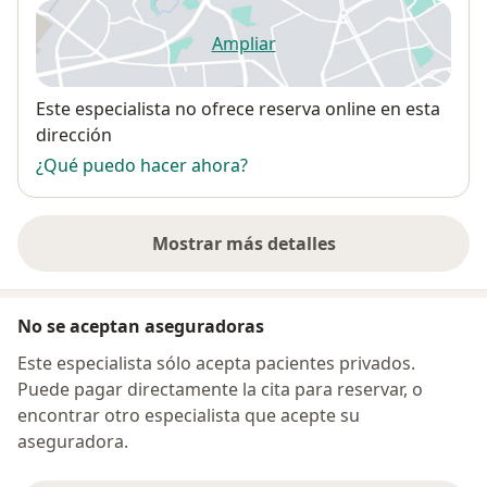
Ampliar
se abre en una nueva pestañ
Disponibilidad
Este especialista no ofrece reserva online en esta
dirección
¿Qué puedo hacer ahora?
Mostrar más detalles
sobre la dirección
No se aceptan aseguradoras
Este especialista sólo acepta pacientes privados.
Puede pagar directamente la cita para reservar, o
encontrar otro especialista que acepte su
aseguradora.