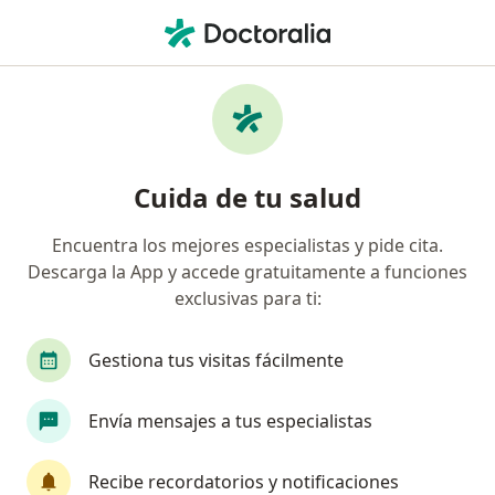
Men
Medicina Estética • Ciudad de México, CDMX
Filtros
• 1
Seguro
Mapa
Centros médicos de Medicina Estética en
Cuida de tu salud
Ciudad de México
Encuentra los mejores especialistas y pide cita.
Descarga la App y accede gratuitamente a funciones
exclusivas para ti:
Gestiona tus visitas fácilmente
Envía mensajes a tus especialistas
Pago en línea
Pagos a meses disponibles
Dr. Alex Parra Medicina Estética
Recibe recordatorios y notificaciones
Médico estético