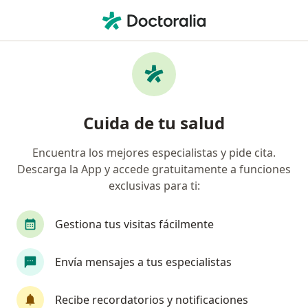
Men
Fisioterapia • Xochimilco, CDMX
Filtros
• 1
Seguro
Mapa
Centros médicos de Fisioterapia en
Cuida de tu salud
Xochimilco
Encuentra los mejores especialistas y pide cita.
Descarga la App y accede gratuitamente a funciones
exclusivas para ti:
Gestiona tus visitas fácilmente
Envía mensajes a tus especialistas
Sunno Fisioterapia Especializada
Fisioterapeuta, Terapeuta ocupacional
Recibe recordatorios y notificaciones
209 opiniones