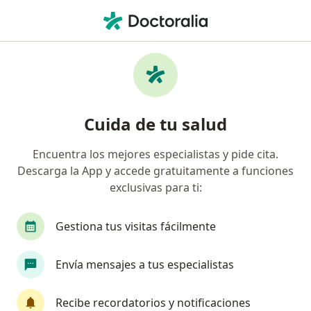
Men
Fisioterapia • Mexicali, Baja California
Filtros
• 1
Seguro
Mapa
Centros médicos de Fisioterapia en Mexicali
Cuida de tu salud
Encuentra los mejores especialistas y pide cita.
Descarga la App y accede gratuitamente a funciones
exclusivas para ti:
Gestiona tus visitas fácilmente
Fisio & Care
Envía mensajes a tus especialistas
Fisioterapeuta
538 opiniones
Recibe recordatorios y notificaciones