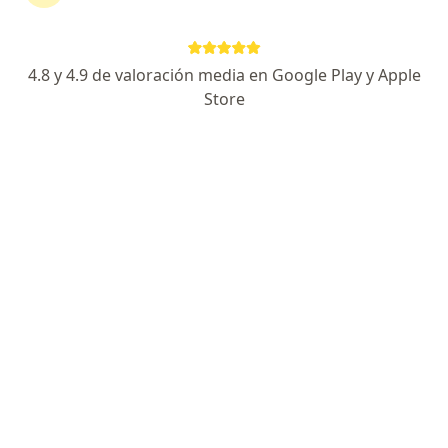
Calle A 261, Mexicali
•
Mapa
Fisio & Care
Visita Fisioterapia
Servicio gratuito
4.8 y 4.9 de valoración media en Google Play y Apple
Store
Lic. Omar Carbajal
Comparan
Fisioterapeuta
Ningún profesional de este centro tiene citas disponibles
Mostrar perfil