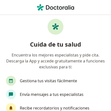
Men
Fisioterapia • Metepec, México
Filtros
• 1
Seguro
Mapa
Centros médicos de Fisioterapia en
Cuida de tu salud
Metepec
Encuentra los mejores especialistas y pide cita.
Descarga la App y accede gratuitamente a funciones
exclusivas para ti:
Gestiona tus visitas fácilmente
Envía mensajes a tus especialistas
Grupo OrthoFibo
Fisioterapeuta, Cirujano de la mano, Especialista en medicina
Recibe recordatorios y notificaciones
·
Ver más
del deporte