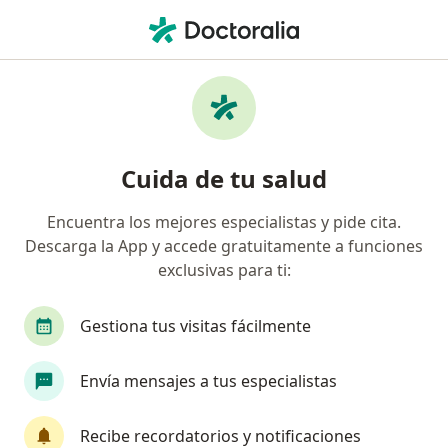
Men
Cirujano Maxilofacial • Juriquilla, Querétaro
Filtros
Seguro:
Sura
Mapa
Cirujanos maxilofaciales recomendados de
Cuida de tu salud
Sura en Juriquilla
Encuentra los mejores especialistas y pide cita.
Descarga la App y accede gratuitamente a funciones
exclusivas para ti:
Gestiona tus visitas fácilmente
Envía mensajes a tus especialistas
Dr. Alejandro Ricardo Sánchez Amador
Cirujano maxilofacial
Recibe recordatorios y notificaciones
224 opiniones