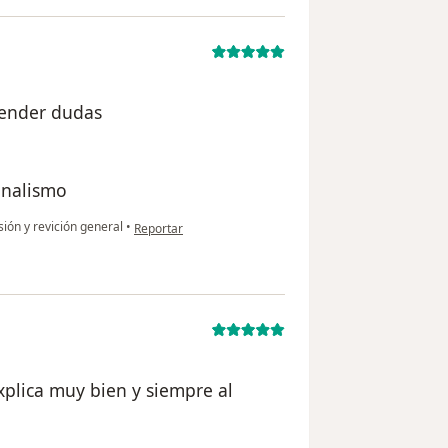
tender dudas
onalismo
en opinión del usuario usuario
ión y revición general
•
Reportar
plica muy bien y siempre al