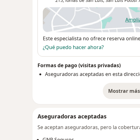
215, lomas de San Luis,
San Luis Potosi
7
Ampli
se
Disponibilidad
Este especialista no ofrece reserva onlin
¿Qué puedo hacer ahora?
Formas de pago (visitas privadas)
Aseguradoras aceptadas en esta direcc
Mostrar más 
so
Aseguradoras aceptadas
Se aceptan aseguradoras, pero la cobertura 
GNP Seguros