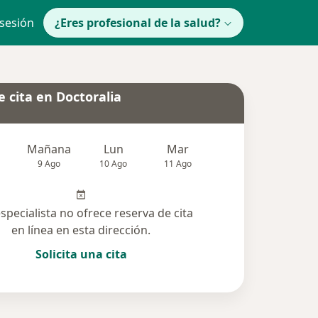
 sesión
¿Eres profesional de la salud?
 cita en Doctoralia
Mañana
Lun
Mar
Mié
Jue
9 Ago
10 Ago
11 Ago
12 Ago
13 Ag
especialista no ofrece reserva de cita
en línea en esta dirección.
Solicita una cita