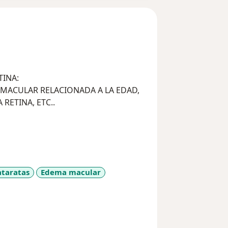
TINA:
 MACULAR RELACIONADA A LA EDAD,
RETINA, ETC..
RETINIANAS
ENDIMIENTOS DE RETINA
ataratas
Edema macular
sr_more_diseases
ARA EVITAR DESPRENDIMIENTOS DE