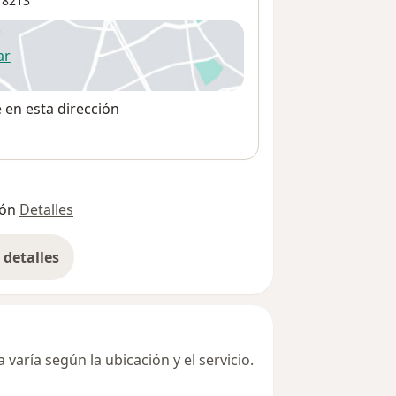
8213
ar
 abre en una nueva pestaña
e en esta dirección
ión
Detalles
detalles
bre la dirección
varía según la ubicación y el servicio.