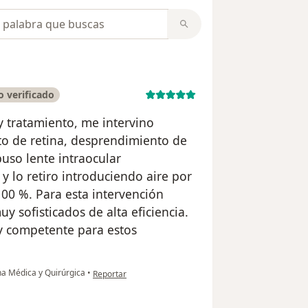
opiniones
 verificado
y tratamiento, me intervino
o de retina, desprendimiento de
puso lente intraocular
 lo retiro introduciendo aire por
00 %. Para esta intervención
y sofisticados de alta eficiencia.
y competente para estos
en opinión del usuario Jorge Castellanos
na Médica y Quirúrgica
•
Reportar