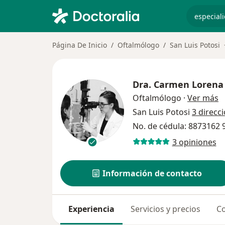
especiali
Página De Inicio
Oftalmólogo
San Luis Potosi
Dra.
Carmen Lorena 
s
Oftalmólogo
·
Ver más
San Luis Potosi
3 direcc
No. de cédula: 8873162
3 opiniones
Información de contacto
Experiencia
Servicios y precios
Co