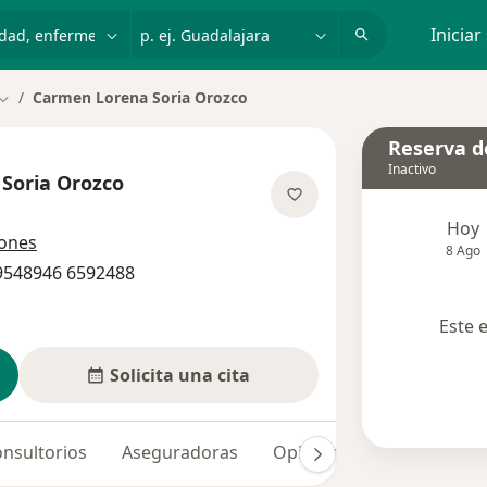
dad, enfermedad o nombre
p. ej. Guadalajara
Iniciar
Carmen Lorena Soria Orozco
Cambiar de ciudad
Reserva de
Inactivo
Soria Orozco
obre las especializaciones
Hoy
iones
8 Ago
 9548946 6592488
Este 
Solicita una cita
nsultorios
Aseguradoras
Opiniones (3)