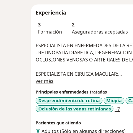
Experiencia
3
2
Formación
Aseguradoras aceptadas
ESPECIALISTA EN ENFERMEDADES DE LA RE
- RETINOPATÍA DIABETICA, DEGENERACION
OCLUSIONES VENOSAS O ARTERIALES DE LA 
ESPECIALISTA EN CIRUGIA MACULAR:
Sobre mí
- AGUJEROS MACULARES, MEMBRANAS EPI
ver más
Principales enfermedades tratadas
ESPECIALISTA EN MIOPÍAS ALTAS Y DESPR
Desprendimiento de retina
Miopía
C
a11y_
Oclusión de las venas retinianas
+7
ESPECIALISTA EN APLICACION DE LASER P
RETINA
Pacientes que atiendo
Adultos (Sólo en algunas direcciones)