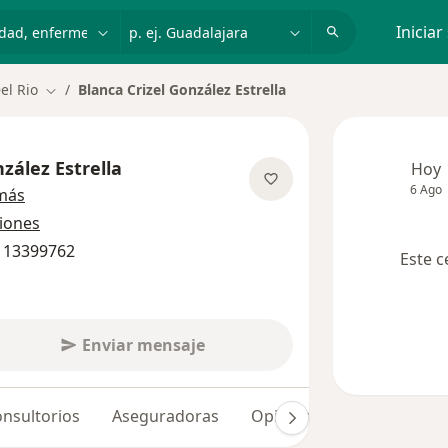
dad, enfermedad o nombre
p. ej. Guadalajara
Iniciar
el Rio
Blanca Crizel González Estrella
Cambiar de ciudad
zález Estrella
Hoy
6 Ago
sobre las especializaciones
más
ciones
1 13399762
Este c
Enviar mensaje
nsultorios
Aseguradoras
Opiniones (82)