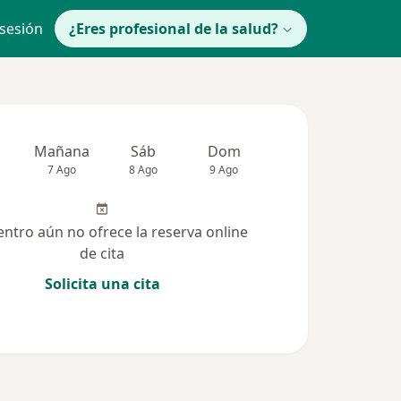
 sesión
¿Eres profesional de la salud?
Mañana
Sáb
Dom
Lun
Mar
7 Ago
8 Ago
9 Ago
10 Ago
11 Ag
entro aún no ofrece la reserva online
de cita
Solicita una cita