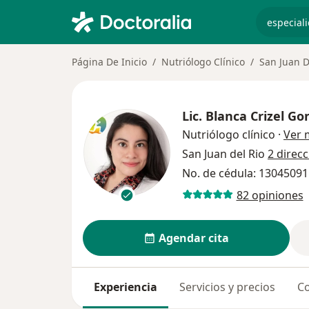
especiali
Página De Inicio
Nutriólogo Clínico
San Juan D
Lic.
Blanca Crizel Gon
Nutriólogo clínico
·
Ver 
San Juan del Rio
2 direc
No. de cédula: 1304509
82 opiniones
Agendar cita
Experiencia
Servicios y precios
Co