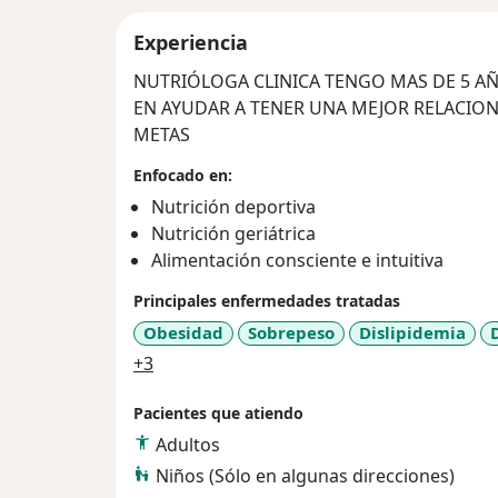
Experiencia
NUTRIÓLOGA CLINICA TENGO MAS DE 5 AÑOS DE EXPE
EN AYUDAR A TENER UNA MEJOR RELACIO
METAS
Enfocado en:
Nutrición deportiva
Nutrición geriátrica
Alimentación consciente e intuitiva
Principales enfermedades tratadas
Obesidad
Sobrepeso
Dislipidemia
a11y_sr_more_diseases
+3
Pacientes que atiendo
Adultos
Niños (Sólo en algunas direcciones)