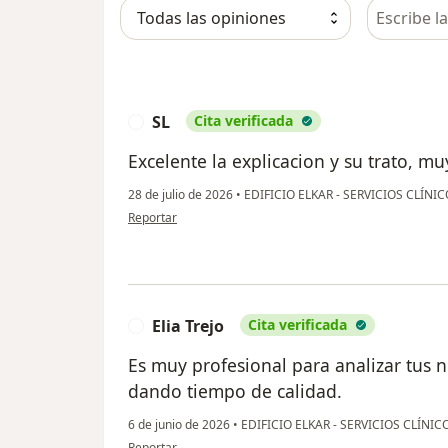
Busca en 
SL
Cita verificada
S
Excelente la explicacion y su trato, mu
28 de julio de 2026
•
EDIFICIO ELKAR - SERVICIOS CLÍN
en opinión del usuario SL
Reportar
Elia Trejo
Cita verificada
E
Es muy profesional para analizar tus n
dando tiempo de calidad.
6 de junio de 2026
•
EDIFICIO ELKAR - SERVICIOS CLÍNI
en opinión del usuario Elia Trejo
Reportar