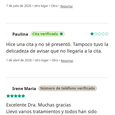
en opinión del usuario Matty
7 de julio de 2026
•
otro lugar
•
Otro
•
Reportar
Paulina
Cita verificada
P
Hice una cita y no sé presentó. Tampoco tuvo la
delicadeza de avisar que no llegaría a la cita.
en opinión del usuario Paulina
1 de abril de 2026
•
otro lugar
•
Otro
•
Reportar
Irene Maria
Número de teléfono verificado
I
Excelente Dra. Muchas gracias
Llevo varios tratamientos y todos han sido