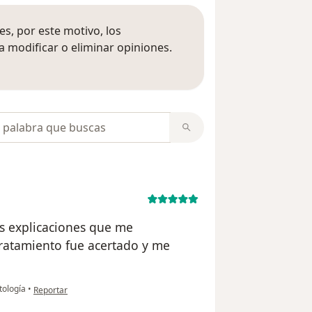
s, por este motivo, los
 modificar o eliminar opiniones.
 opiniones
opiniones
as explicaciones que me
ratamiento fue acertado y me
en opinión del usuario Marco G
tología
•
Reportar