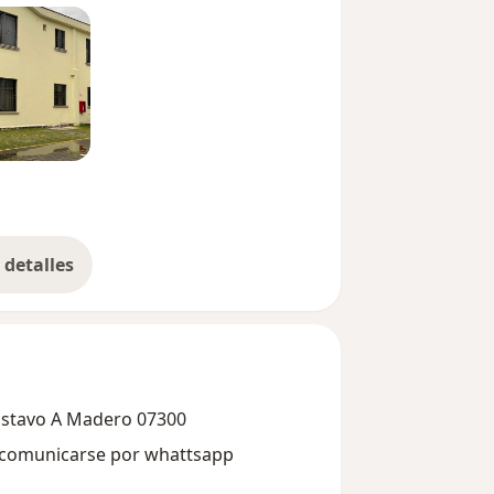
detalles
bre la experiencia
ustavo A Madero 07300
e comunicarse por whattsapp