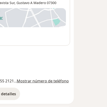
avista Sur
,
Gustavo A Madero
07300
ar
 abre en una nueva pestaña
55 2121...
Mostrar número de teléfono
detalles
bre la dirección