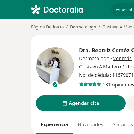
especiali
Página De Inicio
Dermatólogo
Gustavo A Mad
Dra.
Beatriz Cortéz
s
Dermatólogo
·
Ver más
Gustavo A Madero
1 dir
No. de cédula: 1167907
131 opinione
Agendar cita
Experiencia
Novedades
Servicios