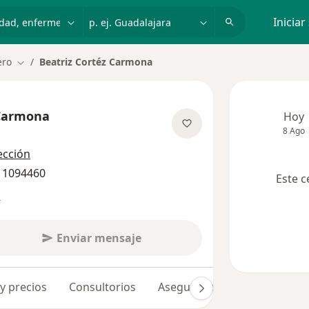
dad, enfermedad o nombre
p. ej. Guadalajara
Iniciar
ero
Beatriz Cortéz Carmona
Cambiar de ciudad
 Carmona
Hoy
8 Ago
obre las especializaciones
ección
1 1094460
Este c
s
Enviar mensaje
 y precios
Consultorios
Aseguradoras
Opiniones 