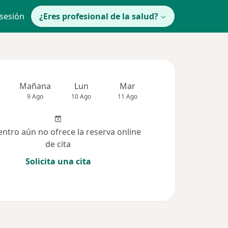
 sesión
¿Eres profesional de la salud?
Mañana
Lun
Mar
Mié
Jue
9 Ago
10 Ago
11 Ago
12 Ago
13 Ag
entro aún no ofrece la reserva online
de cita
Solicita una cita
(131)
Dudas solucionadas (13)