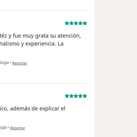
téz y fue muy grata su atención,
nalismo y experiencia. La
en opinión del usuario SEPP
logía
•
Reportar
ico, además de explicar el
en opinión del usuario DRS
ogía
•
Reportar