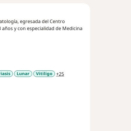
atología, egresada del Centro
 años y con especialidad de Medicina
a11y_sr_more_diseases
iasis
Lunar
Vitiligo
+25