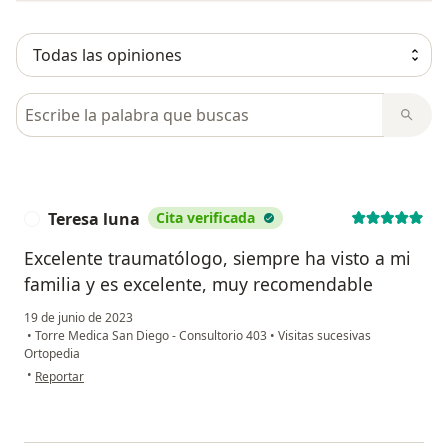
Busca en opiniones
Teresa luna
Cita verificada
T
Excelente traumatólogo, siempre ha visto a mi
familia y es excelente, muy recomendable
19 de junio de 2023
•
Torre Medica San Diego - Consultorio 403
•
Visitas sucesivas
Ortopedia
en opinión del usuario Teresa luna
•
Reportar