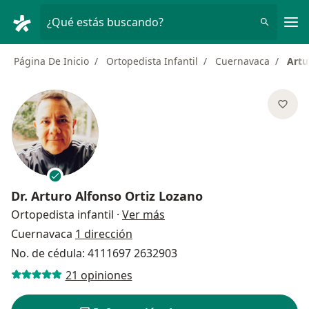
Men
¿Qué estás buscando?
Página De Inicio
Ortopedista Infantil
Cuernavaca
Artu
Dr.
Arturo Alfonso Ortiz Lozano
sobre las especializaciones
Ortopedista infantil
·
Ver más
Cuernavaca
1 dirección
No. de cédula: 4111697 2632903
21 opiniones