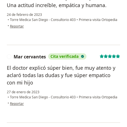
Una actitud increíble, empática y humana.
24 de febrero de 2023
•
Torre Medica San Diego - Consultorio 403
•
Primera visita Ortopedia
en opinión del usuario Ana
•
Reportar
Mar cervantes
Cita verificada
M
El doctor explicó súper bien, fue muy atento y
aclaró todas las dudas y fue súper empatico
con mi hijo
27 de enero de 2023
•
Torre Medica San Diego - Consultorio 403
•
Primera visita Ortopedia
en opinión del usuario Mar cervantes
•
Reportar