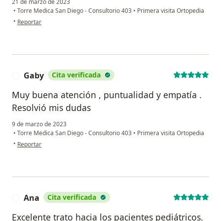
21 de marzo de 2023
•
Torre Medica San Diego - Consultorio 403
•
Primera visita Ortopedia
en opinión del usuario Liz Reyna
•
Reportar
Gaby
Cita verificada
G
Muy buena atención , puntualidad y empatía .
Resolvió mis dudas
9 de marzo de 2023
•
Torre Medica San Diego - Consultorio 403
•
Primera visita Ortopedia
en opinión del usuario Gaby
•
Reportar
Ana
Cita verificada
A
Excelente trato hacia los pacientes pediátricos.