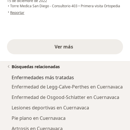
15 de diciembre de 2022
•
Torre Medica San Diego - Consultorio 403
•
Primera visita Ortopedia
en opinión del usuario Andrea Camargo
•
Reportar
Ver más
opiniones anteriores
Búsquedas relacionadas
Enfermedades más tratadas
Enfermedad de Legg-Calve-Perthes en Cuernavaca
Enfermedad de Osgood-Schlatter en Cuernavaca
Lesiones deportivas en Cuernavaca
Pie plano en Cuernavaca
Artrosis en Cuernavaca