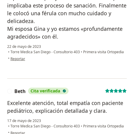
implicaba este proceso de sanación. Finalmente
le colocó una férula con mucho cuidado y
delicadeza.
Mi esposa Gina y yo estamos «profundamente
agradecidos» con él.
22 de mayo de 2023
•
Torre Medica San Diego - Consultorio 403
•
Primera visita Ortopedia
en opinión del usuario Juan Carlos Orozco
•
Reportar
Beth
Cita verificada
B
Excelente atención, total empatía con paciente
pediátrico, explicación detallada y clara.
17 de mayo de 2023
•
Torre Medica San Diego - Consultorio 403
•
Primera visita Ortopedia
en opinión del usuario Beth
•
Reportar