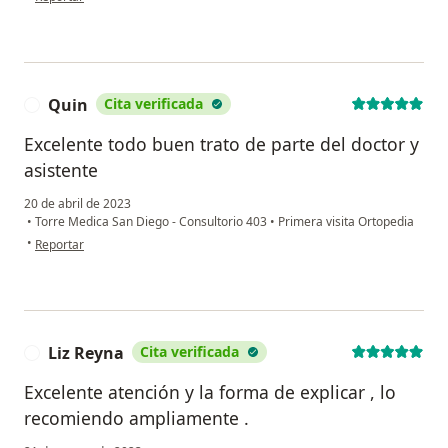
Quin
Cita verificada
Q
Excelente todo buen trato de parte del doctor y
asistente
20 de abril de 2023
•
Torre Medica San Diego - Consultorio 403
•
Primera visita Ortopedia
en opinión del usuario Quin
•
Reportar
Liz Reyna
Cita verificada
L
Excelente atención y la forma de explicar , lo
recomiendo ampliamente .