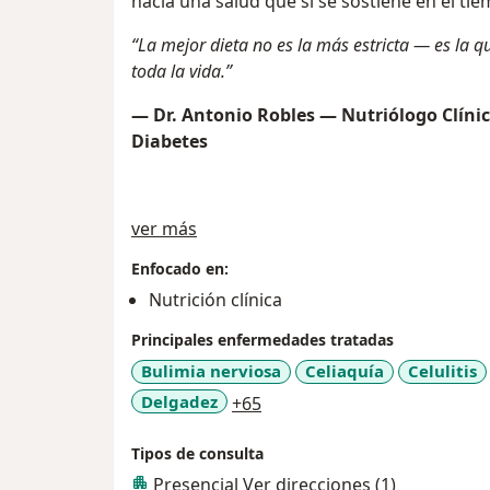
hacia una salud que sí se sostiene en el ti
“La mejor dieta no es la más estricta — es la 
toda la vida.”
— Dr. Antonio Robles — Nutriólogo Clíni
Diabetes
Sobre mí
ver más
Enfocado en:
Nutrición clínica
Principales enfermedades tratadas
Bulimia nerviosa
Celiaquía
Celulitis
a11y_sr_more_diseases
Delgadez
+65
Tipos de consulta
Presencial
Ver direcciones (1)