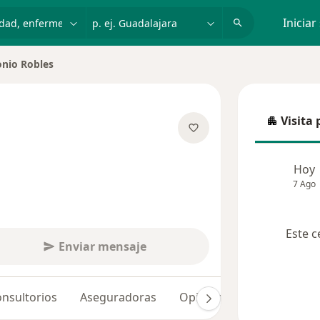
dad, enfermedad o nombre
p. ej. Guadalajara
Iniciar
nio Robles
de ciudad
Visita 
Visita p
re las especializaciones
Hoy
7 Ago
Este c
Enviar mensaje
nsultorios
Aseguradoras
Opiniones (53)