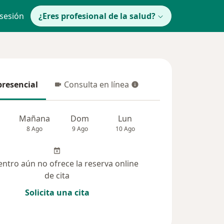
 sesión
¿Eres profesional de la salud?
presencial
Consulta en línea
resencial
Consulta en línea
Mañana
Dom
Lun
Mar
Mié
8 Ago
9 Ago
10 Ago
11 Ago
12 Ag
entro aún no ofrece la reserva online
de cita
Solicita una cita