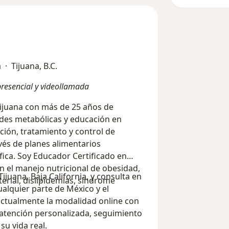
 · Tijuana, B.C.
resencial y videollamada
Tijuana con más de 25 años de
ades metabólicas y educación en
nción, tratamiento y control de
és de planes alimentarios
fica. Soy Educador Certificado en
n el manejo nutricional de obesidad,
ijuana, Baja California, y consulta en
terial, dislipidemias, síndrome
alquier parte de México y el
 actualmente la modalidad online con
 atención personalizada, seguimiento
su vida real.