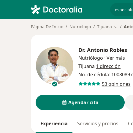
especiali
Página De Inicio
Nutriólogo
Tijuana
Anto
Cambiar 
Dr.
Antonio Robles
sob
Nutriólogo
·
Ver más
Tijuana
1 dirección
No. de cédula: 10080897
53 opiniones
Agendar cita
Experiencia
Servicios y precios
Co