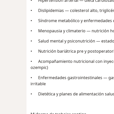
• Hipertensión arterial — dieta cardiosalu
• Dislipidemias — colesterol alto, triglicé
• Síndrome metabólico y enfermedades c
• Menopausia y climaterio — nutrición 
• Salud mental y psiconutrición — estado
• Nutrición bariátrica pre y postoperator
• Acompañamiento nutricional con inyecc
ozempic)
• Enfermedades gastrointestinales — gastri
irritable
• Dietética y planes de alimentación salud