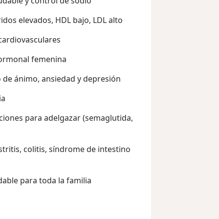
dable y control de sodio
ridos elevados, HDL bajo, LDL alto
ardiovasculares
hormonal femenina
 de ánimo, ansiedad y depresión
ia
iones para adelgazar (semaglutida,
tis, colitis, síndrome de intestino
able para toda la familia