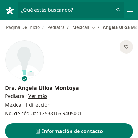
Men
¿Qué estás buscando?
Página De Inicio
Pediatra
Mexicali
Angela Ulloa M
Cambiar de ciudad
Dra.
Angela Ulloa Montoya
sobre las especializaciones
Pediatra
·
Ver más
Mexicali
1 dirección
No. de cédula: 12538165 9405001
Información de contacto