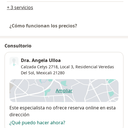
+ 3 servicios
¿Cómo funcionan los precios?
Consultorio
Dra. Angela Ulloa
Calzada Cetys 2718,
Local 3,
Residencial Veredas
Del Sol
,
Mexicali
21280
Ampliar
se abre en una nueva pestañ
Disponibilidad
Este especialista no ofrece reserva online en esta
dirección
¿Qué puedo hacer ahora?