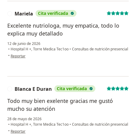
Mariela
Cita verificada
M
Excelente nutriologa, muy empatica, todo lo
explica muy detallado
12 de junio de 2026
•
Hospital H +, Torre Medica Tec1oo
•
Consultas de nutrición presencial
en opinión del usuario Mariela
•
Reportar
Blanca E Duran
Cita verificada
B
Todo muy bien exelente gracias me gustó
mucho su atención
28 de mayo de 2026
•
Hospital H +, Torre Medica Tec1oo
•
Consultas de nutrición presencial
en opinión del usuario Blanca E Duran
•
Reportar