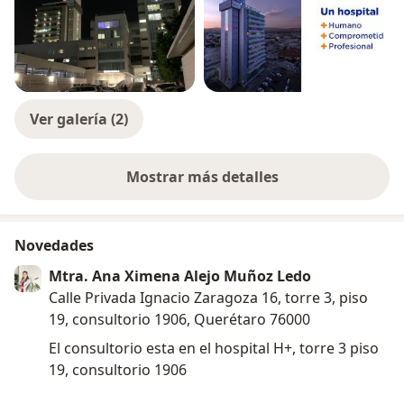
para todos y ayudar a las personas a mejorar su salud
a través de una alimentación adecuada.
Disfruto mucho ayudar a las personas a tener una vida
saludable y más feliz.
Ver galería (2)
Mi consulta incluye:
-Historia clínica
-Evaluación del estado nutricional
Mostrar más detalles
sobre la experiencia
-Análisis de composición corporal mediante Inbody
-Educación en nutrición
-Plan de alimentación acorde a tus necesidades
Novedades
Mtra. Ana Ximena Alejo Muñoz Ledo
No me compete prescribir medicamentos, sin
Calle Privada Ignacio Zaragoza 16, torre 3, piso
embargo, pudiera añadir un suplemento en caso de
19, consultorio 1906, Querétaro 76000
ser necesario.
El consultorio esta en el hospital H+, torre 3 piso
Durante la consulta te haré preguntas sobre
19, consultorio 1906
enfermedades previas, medicamentos, suplementos,