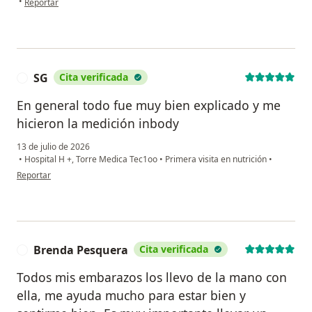
•
Reportar
SG
Cita verificada
S
En general todo fue muy bien explicado y me
hicieron la medición inbody
13 de julio de 2026
•
Hospital H +, Torre Medica Tec1oo
•
Primera visita en nutrición
•
en opinión del usuario SG
Reportar
Brenda Pesquera
Cita verificada
B
Todos mis embarazos los llevo de la mano con
ella, me ayuda mucho para estar bien y