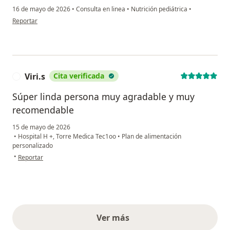
16 de mayo de 2026
•
Consulta en linea
•
Nutrición pediátrica
•
en opinión del usuario Liz Dueñez
Reportar
Viri.s
Cita verificada
Súper linda persona muy agradable y muy
recomendable
15 de mayo de 2026
•
Hospital H +, Torre Medica Tec1oo
•
Plan de alimentación
personalizado
en opinión del usuario Viri.s
•
Reportar
Ver más
opiniones anteriores