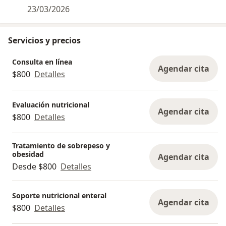
hábitos de alimentación; por lo que se sugiere que al
23/03/2026
asistir a consulta traigas tus últimos estudios de
laboratorio en caso de tenerlos, así como una lista de
los medicamentos/dosis/frecuencia en la que los
Servicios y precios
tomas.
Consulta en línea
Agendar cita
$800
Detalles
Se recomienda no ingerir alimentos y/o bebidas por lo
menos una hora antes de asistir a la consulta, esto
ayudará a que el análisis de composición corporal sea
Evaluación nutricional
más preciso.
Agendar cita
$800
Detalles
Tratamiento de sobrepeso y
obesidad
Agendar cita
Desde $800
Detalles
Soporte nutricional enteral
Agendar cita
$800
Detalles