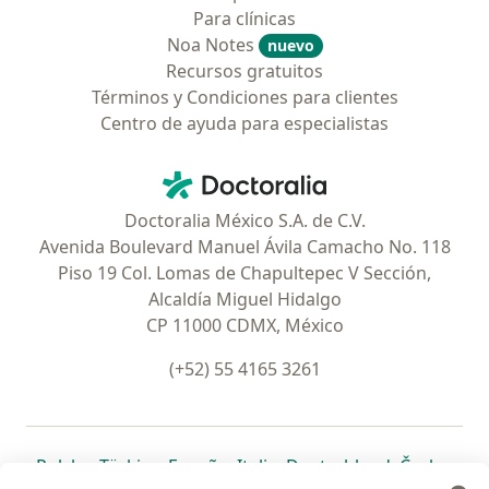
Para clínicas
Noa Notes
nuevo
Recursos gratuitos
Términos y Condiciones para clientes
Centro de ayuda para especialistas
Contacto
Doctoralia - Página de inicio
Doctoralia México S.A. de C.V.
Avenida Boulevard Manuel Ávila Camacho No. 118
Piso 19 Col. Lomas de Chapultepec V Sección,
Alcaldía Miguel Hidalgo
CP 11000 CDMX, México
(+52) 55 4165 3261
se abre en una nueva pestaña
se abre en una nueva pestaña
se abre en una nueva pestaña
se abre en una nueva pes
se abre en 
se a
Polska
,
Türkiye
,
España
,
Italia
,
Deutschland
,
Česko
,