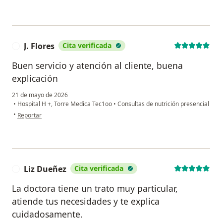
J. Flores
Cita verificada
J
Buen servicio y atención al cliente, buena
explicación
21 de mayo de 2026
•
Hospital H +, Torre Medica Tec1oo
•
Consultas de nutrición presencial
en opinión del usuario J. Flores
•
Reportar
Liz Dueñez
Cita verificada
L
La doctora tiene un trato muy particular,
atiende tus necesidades y te explica
cuidadosamente.