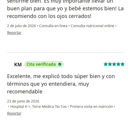
sentirme bien. Es muy importante llevar un
buen plan para que yo y bebé estemos bien! La
recomiendo con los ojos cerrados!
2 de julio de 2026
•
Consulta en linea
•
Consulta nutricional online
•
en opinión del usuario Brenda Pesquera
Reportar
KM
Cita verificada
K
Excelente, me explicó todo súper bien y con
términos que yo entendiera, muy
recomendable
23 de junio de 2026
•
Hospital H +, Torre Medica Tec1oo
•
Primera visita en nutrición
•
en opinión del usuario KM
Reportar