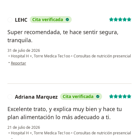
LEHC
Cita verificada
L
Super recomendada, te hace sentir segura,
tranquila.
31 de julio de 2026
•
Hospital H +, Torre Medica Tec1oo
•
Consultas de nutrición presencial
en opinión del usuario LEHC
•
Reportar
Adriana Marquez
Cita verificada
A
Excelente trato, y explica muy bien y hace tu
plan alimentación lo más adecuado a ti.
21 de julio de 2026
•
Hospital H +, Torre Medica Tec1oo
•
Consultas de nutrición presencial
en opinión del usuario Adriana Marquez