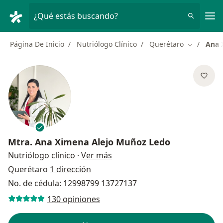
Men
¿Qué estás buscando?
Página De Inicio
Nutriólogo Clínico
Querétaro
Ana 
Cambiar d
Mtra.
Ana Ximena Alejo Muñoz Ledo
sobre las especializaciones
Nutriólogo clínico
·
Ver más
Querétaro
1 dirección
No. de cédula: 12998799 13727137
130 opiniones