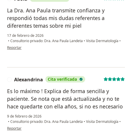
La Dra. Ana Paula transmite confianza y
respondió todas mis dudas referentes a
diferentes temas sobre mi piel
17 de febrero de 2026
•
Consultorio privado: Dra. Ana Paula Landeta
•
Visita Dermatología
•
en opinión del usuario Paola
Reportar
Alexandrina
Cita verificada
A
Es lo máximo ! Explica de forma sencilla y
paciente. Se nota que está actualizada y no te
hace quedarte con ella años, si no es necesario
9 de febrero de 2026
•
Consultorio privado: Dra. Ana Paula Landeta
•
Visita Dermatología
•
en opinión del usuario Alexandrina
Reportar