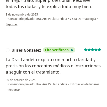
El mejor trato, súper profesional. Resuelve
todas tus dudas y te explica todo muy bien.
3 de noviembre de 2025
•
Consultorio privado: Dra. Ana Paula Landeta
•
Visita Dermatología
•
en opinión del usuario Mariana
Reportar
Ulises González
Cita verificada
U
La Dra. Landeta explica con mucha claridad y
precisión los conceptos médicos e instrucciones
a seguir con el tratamiento.
30 de octubre de 2025
•
Consultorio privado: Dra. Ana Paula Landeta
•
Extirpación de lunares
en opinión del usuario Ulises González
•
Reportar