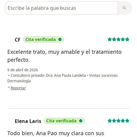
Busca en opiniones
CF
Cita verificada
C
Excelente trato, muy amable y el tratamiento
perfecto.
9 de abril de 2026
•
Consultorio privado: Dra. Ana Paula Landeta
•
Visitas sucesivas
Dermatología
en opinión del usuario CF
•
Reportar
Elena Laris
Cita verificada
E
Todo bien, Ana Pao muy clara con sus