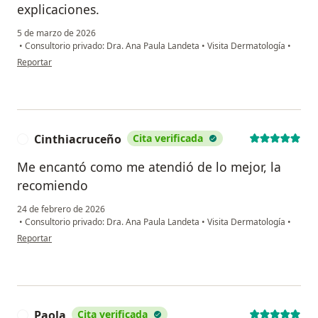
explicaciones.
5 de marzo de 2026
•
Consultorio privado: Dra. Ana Paula Landeta
•
Visita Dermatología
•
en opinión del usuario Elena Laris
Reportar
Cinthiacruceño
Cita verificada
C
Me encantó como me atendió de lo mejor, la
recomiendo
24 de febrero de 2026
•
Consultorio privado: Dra. Ana Paula Landeta
•
Visita Dermatología
•
en opinión del usuario Cinthiacruceño
Reportar
Paola
Cita verificada
P