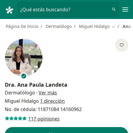
Men
¿Qué estás buscando?
Página De Inicio
Dermatólogo
Miguel Hidalgo
Ana 
Cambiar d
Dra.
Ana Paula Landeta
sobre las especializaciones
Dermatólogo
·
Ver más
Miguel Hidalgo
1 dirección
No. de cédula: 11871084 14160962
117 opiniones