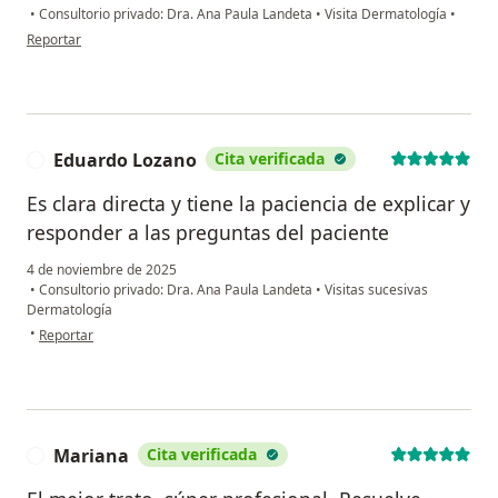
•
Consultorio privado: Dra. Ana Paula Landeta
•
Visita Dermatología
•
en opinión del usuario Antonio Lugo
Reportar
Eduardo Lozano
Cita verificada
E
Es clara directa y tiene la paciencia de explicar y
responder a las preguntas del paciente
4 de noviembre de 2025
•
Consultorio privado: Dra. Ana Paula Landeta
•
Visitas sucesivas
Dermatología
en opinión del usuario Eduardo Lozano
•
Reportar
Mariana
Cita verificada
M