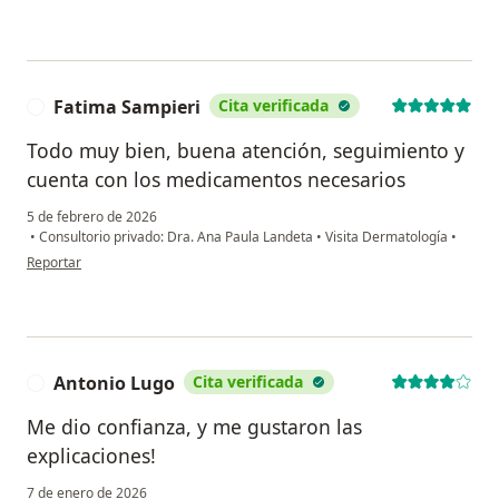
Fatima Sampieri
Cita verificada
F
Todo muy bien, buena atención, seguimiento y
cuenta con los medicamentos necesarios
5 de febrero de 2026
•
Consultorio privado: Dra. Ana Paula Landeta
•
Visita Dermatología
•
en opinión del usuario Fatima Sampieri
Reportar
Antonio Lugo
Cita verificada
A
Me dio confianza, y me gustaron las
explicaciones!
7 de enero de 2026