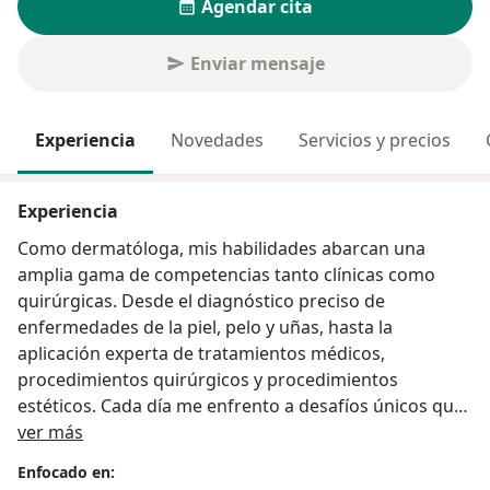
Agendar cita
Enviar mensaje
Experiencia
Novedades
Servicios y precios
Experiencia
Como dermatóloga, mis habilidades abarcan una
amplia gama de competencias tanto clínicas como
quirúrgicas. Desde el diagnóstico preciso de
enfermedades de la piel, pelo y uñas, hasta la
aplicación experta de tratamientos médicos,
procedimientos quirúrgicos y procedimientos
estéticos. Cada día me enfrento a desafíos únicos que
Sobre mí
requieren un enfoque meticuloso y conocimientos
ver más
actualizados. Mi destreza en la interpretación de
Enfocado en:
pruebas diagnósticas, junto con mi capacidad para