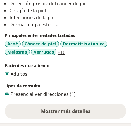
Detección precoz del cáncer de piel
establecer relaciones empáticas con los pacientes, son
Cirugía de la piel
fundamentales para ofrecer un cuidado integral y
Infecciones de la piel
personalizado. Además, mi formación continua y mi
Dermatología estética
compromiso con la investigación me mantienen al
tanto de los últimos avances en dermatología,
Principales enfermedades tratadas
permitiéndome brindar a mis pacientes las mejores
Acné
Cáncer de piel
Dermatitis atópica
opciones de tratamiento disponibles.
a11y_sr_more_diseases
Melasma
Verrugas
+10
Pacientes que atiendo
Adultos
Tipos de consulta
Presencial
Ver direcciones (1)
Mostrar más detalles
sobre la experiencia