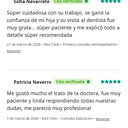
Sofía Navarrete
Cita verificada
S
Súper cuidadosa con su trabajo, se ganó la
confianza de mi hija y su visita al dentista fue
muy grata… súper paciente y me explicó todo a
detalle súper recomendada
21 de marzo de 2026
•
Deo Clinic
•
Primera consulta odontopediatría
•
en opinión del usuario Sofía Navarrete
Reportar
Patricia Navarro
Cita verificada
P
Me gustó mucho el trato de la doctora, fue muy
paciente y linda respondiendo todas nuestras
dudas, me pareció muy profesional
en opinión del usuar
5 de marzo de 2026
•
Deo Clinic
•
Consulta Valoración
•
Reportar