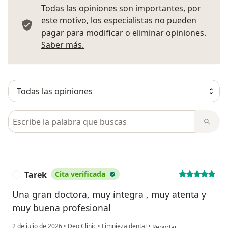
Todas las opiniones son importantes, por
este motivo, los especialistas no pueden
pagar para modificar o eliminar opiniones.
Más información sobre opiniones
Saber más.
Busca en opiniones
Tarek
Cita verificada
T
Una gran doctora, muy íntegra , muy atenta y
muy buena profesional
en opinión del usuario Tar
2 de julio de 2026
•
Deo Clinic
•
Limpieza dental
•
Reportar