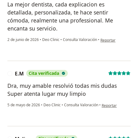
La mejor dentista, cada explicacion es
detallada, personalizada, te hace sentir
cómoda, realmente una professional. Me
encanta su servicio.
en opinión del usuari
2 de junio de 2026
•
Deo Clinic
•
Consulta Valoración
•
Reportar
E.M
Cita verificada
E
Dra, muy amable resolvió todas mis dudas
Super atenta lugar muy limpio
en opinión del usuari
5 de mayo de 2026
•
Deo Clinic
•
Consulta Valoración
•
Reportar