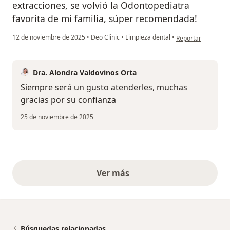
extracciones, se volvió la Odontopediatra
favorita de mi familia, súper recomendada!
en opinión del usua
12 de noviembre de 2025
•
Deo Clinic
•
Limpieza dental
•
Reportar
Dra. Alondra Valdovinos Orta
Siempre será un gusto atenderles, muchas
gracias por su confianza
25 de noviembre de 2025
Ver más
opiniones anteriores
Búsquedas relacionadas