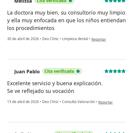
Melissa
Cita verificada
M
La doctora muy bien, su consultorio muy limpio
y ella muy enfocada en que los niños entiendan
los procedimientos
en opinión del usuario Me
30 de abril de 2026
•
Deo Clinic
•
Limpieza dental
•
Reportar
Juan Pablo
Cita verificada
J
Excelente servicio y buena explicación.
Se ve reflejado su vocación
en opinión del usuari
13 de abril de 2026
•
Deo Clinic
•
Consulta Valoración
•
Reportar