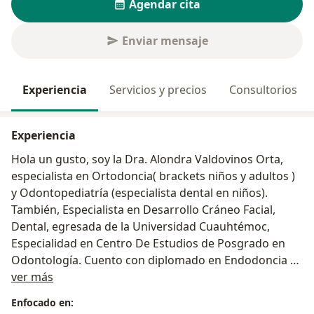
Agendar cita
Enviar mensaje
Experiencia
Servicios y precios
Consultorios
Experiencia
Hola un gusto, soy la Dra. Alondra Valdovinos Orta,
especialista en Ortodoncia( brackets niños y adultos )
y Odontopediatría (especialista dental en niños).
También, Especialista en Desarrollo Cráneo Facial,
Dental, egresada de la Universidad Cuauhtémoc,
Especialidad en Centro De Estudios de Posgrado en
Odontología. Cuento con diplomado en Endodoncia y
Sobre mí
Psicología infantil, También Docente Académica en
ver más
especialidad en Ortodoncia, será un gusto poder
Enfocado en:
atenderte y brindarte una solución a tu problema,