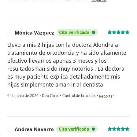
Mónica Vázquez
Cita verificada
M
Llevo a mis 2 hijas con la doctora Alondra a
tratamiento de ortodoncia y ha sido altamente
efectivo llevamos apenas 3 meses y los
resultados han sido muy notorios . La doctora
es muy paciente explica detalladamente mis
hijas simplemente aman ir al dentista
en opinión del usuari
6 de junio de 2026
•
Deo Clinic
•
Control de brackets
•
Reportar
Andrea Navarro
Cita verificada
A