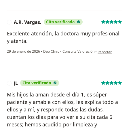
A.R. Vargas.
Cita verificada
A
Excelente atención, la doctora muy profesional
y atenta.
en opinión del usuar
29 de enero de 2026
•
Deo Clinic
•
Consulta Valoración
•
Reportar
JL
Cita verificada
J
Mis hijos la aman desde el día 1, es súper
paciente y amable con ellos, les explica todo a
ellos y a mí, y responde todas las dudas,
cuentan los días para volver a su cita cada 6
meses; hemos acudido por limpieza y