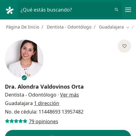
Men
¿Qué estás buscando?
Página De Inicio
Dentista - Odontólogo
Guadalajara
Camb
Dra.
Alondra Valdovinos Orta
sobre las especializacion
Dentista - Odontólogo
·
Ver más
Guadalajara
1 dirección
No. de cédula: 11448693 13957482
79 opiniones