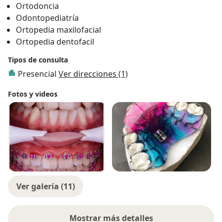
Ortodoncia
contamos con varias técnicas innovadoras y
Odontopediatría
actualizadas para brindarte el mejor servicio, te
Ortopedia maxilofacial
esperamos ya queremos verte sonreír.
Ortopedia dentofacil
Tipos de consulta
Presencial
Ver direcciones (1)
Fotos y videos
Ver galería (11)
Mostrar más detalles