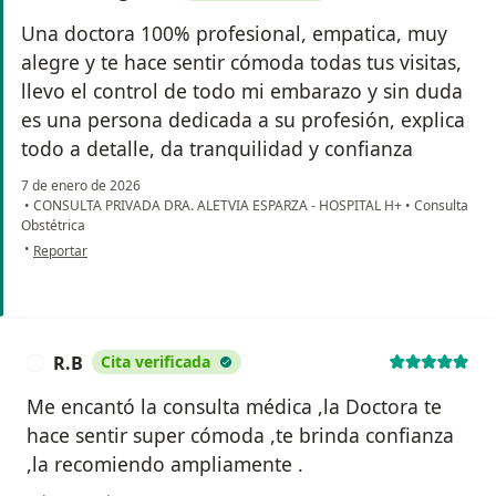
Una doctora 100% profesional, empatica, muy
alegre y te hace sentir cómoda todas tus visitas,
llevo el control de todo mi embarazo y sin duda
es una persona dedicada a su profesión, explica
todo a detalle, da tranquilidad y confianza
7 de enero de 2026
•
CONSULTA PRIVADA DRA. ALETVIA ESPARZA - HOSPITAL H+
•
Consulta
Obstétrica
en opinión del usuario Ashlie Aguilar
•
Reportar
R.B
Cita verificada
R
Me encantó la consulta médica ,la Doctora te
hace sentir super cómoda ,te brinda confianza
,la recomiendo ampliamente .