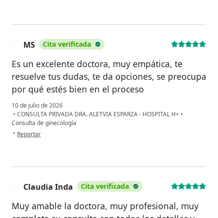
MS
Cita verificada
M
Es un excelente doctora, muy empática, te
resuelve tus dudas, te da opciones, se preocupa
por qué estés bien en el proceso
10 de julio de 2026
•
CONSULTA PRIVADA DRA. ALETVIA ESPARZA - HOSPITAL H+
•
Consulta de ginecología
en opinión del usuario MS
•
Reportar
Claudia Inda
Cita verificada
C
Muy amable la doctora, muy profesional, muy