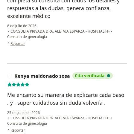
completa su consulta con todos los detalles y
respuestas a las dudas, genera confianza,
excelente médico
8 de julio de 2026
•
CONSULTA PRIVADA DRA. ALETVIA ESPARZA - HOSPITAL H+
•
Consulta de ginecología
en opinión del usuario Claudia Inda
•
Reportar
Kenya maldonado sosa
Cita verificada
K
Me encanto su manera de explicarte cada paso
, y , super cuidadosa sin duda volvería .
25 de junio de 2026
•
CONSULTA PRIVADA DRA. ALETVIA ESPARZA - HOSPITAL H+
•
Consulta de ginecología
en opinión del usuario Kenya maldonado sosa
•
Reportar