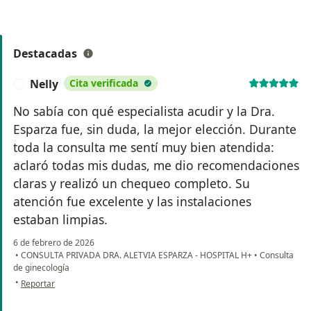
Destacadas
Nelly
Cita verificada
N
No sabía con qué especialista acudir y la Dra.
Esparza fue, sin duda, la mejor elección. Durante
toda la consulta me sentí muy bien atendida:
aclaró todas mis dudas, me dio recomendaciones
claras y realizó un chequeo completo. Su
atención fue excelente y las instalaciones
estaban limpias.
6 de febrero de 2026
•
CONSULTA PRIVADA DRA. ALETVIA ESPARZA - HOSPITAL H+
•
Consulta
de ginecología
en opinión del usuario Nelly
•
Reportar