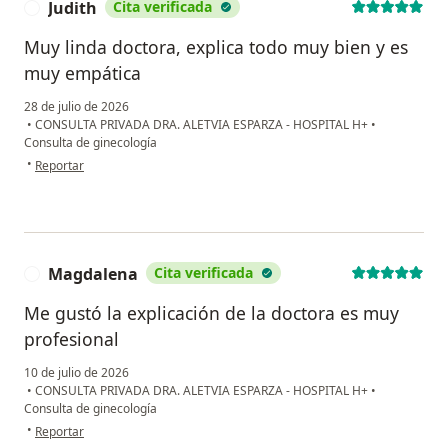
Judith
Cita verificada
J
Muy linda doctora, explica todo muy bien y es
muy empática
28 de julio de 2026
•
CONSULTA PRIVADA DRA. ALETVIA ESPARZA - HOSPITAL H+
•
Consulta de ginecología
en opinión del usuario Judith
•
Reportar
Magdalena
Cita verificada
M
Me gustó la explicación de la doctora es muy
profesional
10 de julio de 2026
•
CONSULTA PRIVADA DRA. ALETVIA ESPARZA - HOSPITAL H+
•
Consulta de ginecología
en opinión del usuario Magdalena
•
Reportar