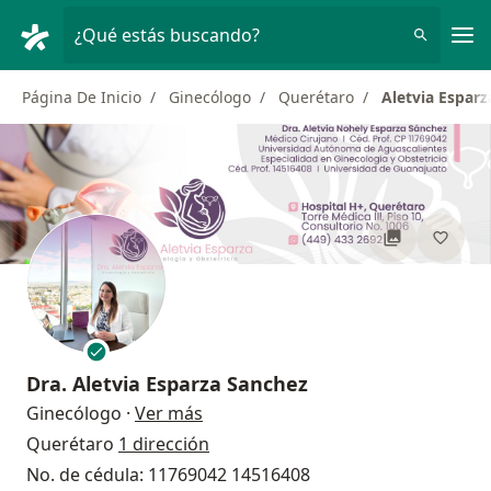
Men
¿Qué estás buscando?
Página De Inicio
Ginecólogo
Querétaro
Aletvia Espar
Dra.
Aletvia Esparza Sanchez
sobre las especializaciones
Ginecólogo
·
Ver más
Querétaro
1 dirección
No. de cédula: 11769042 14516408