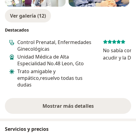
Ver galería (12)
Destacados
Control Prenatal, Enfermedades
Ginecológicas
No sabía con q
Unidad Médica de Alta
acudir y la Dra
Especialidad No.48 Leon, Gto
duda, la mejor
Trato amigable y
toda la consul
empático,resuelvo todas tus
atendida: acla
dudas
me dio recome
re...
Mostrar más detalles
sobre la experiencia
Servicios y precios