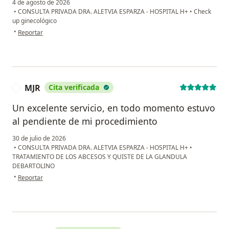
4 de agosto de 2026
•
CONSULTA PRIVADA DRA. ALETVIA ESPARZA - HOSPITAL H+
•
Check
up ginecológico
en opinión del usuario R.B
•
Reportar
MJR
Cita verificada
M
Un excelente servicio, en todo momento estuvo
al pendiente de mi procedimiento
30 de julio de 2026
•
CONSULTA PRIVADA DRA. ALETVIA ESPARZA - HOSPITAL H+
•
TRATAMIENTO DE LOS ABCESOS Y QUISTE DE LA GLANDULA
DEBARTOLINO
en opinión del usuario MJR
•
Reportar