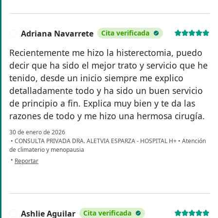
Adriana Navarrete
Cita verificada
A
Recientemente me hizo la histerectomia, puedo
decir que ha sido el mejor trato y servicio que he
tenido, desde un inicio siempre me explico
detalladamente todo y ha sido un buen servicio
de principio a fin. Explica muy bien y te da las
razones de todo y me hizo una hermosa cirugía.
30 de enero de 2026
•
CONSULTA PRIVADA DRA. ALETVIA ESPARZA - HOSPITAL H+
•
Atención
de climaterio y menopausia
en opinión del usuario Adriana Navarrete
•
Reportar
Ashlie Aguilar
Cita verificada
A