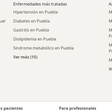
Enfermedades más tratadas
A
Hipertensión en Puebla
M
uel
Diabetes en Puebla
M
Gastritis en Puebla
M
P
Dislipidemia en Puebla
M
Síndrome metabólico en Puebla
P
Ver más (15)
M
Más en esta categoría: Enfermedades más 
V
nerales cercanos
os pacientes
Para profesionales