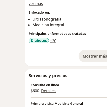
Sobre mí
ver más
Enfocado en:
Ultrasonografía
Medicina integral
Principales enfermedades tratadas
a11y_sr_more_diseases
Diabetes
+20
Mostrar más 
so
Servicios y precios
Consulta en línea
$600
Detalles
Primera visita Medicina General