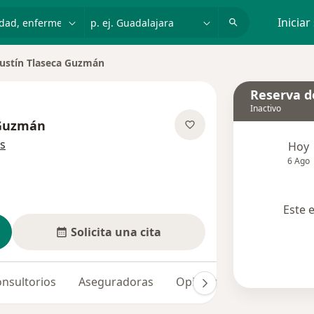
dad, enfermedad o nombre
p. ej. Guadalajara
Iniciar
ustín Tlaseca Guzmán
Reserva de
Inactivo
 Guzmán
sobre las especializaciones
s
Hoy
6 Ago
Este 
Solicita una cita
nsultorios
Aseguradoras
Opiniones