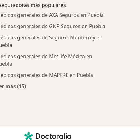
seguradoras más populares
édicos generales de AXA Seguros en Puebla
édicos generales de GNP Seguros en Puebla
édicos generales de Seguros Monterrey en
uebla
édicos generales de MetLife México en
uebla
édicos generales de MAPFRE en Puebla
tratadas
er más (15)
Más en esta categoría: Aseguradoras más populare
Contacto
Doctoralia - Página de inicio