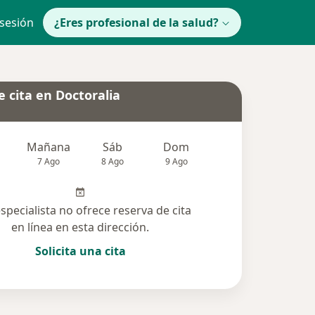
 sesión
¿Eres profesional de la salud?
 cita en Doctoralia
Mañana
Sáb
Dom
Lun
Mar
7 Ago
8 Ago
9 Ago
10 Ago
11 Ag
especialista no ofrece reserva de cita
en línea en esta dirección.
Solicita una cita