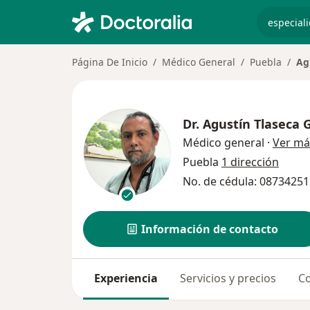
especiali
Página De Inicio
Médico General
Puebla
Ag
Dr.
Agustín Tlaseca
Médico general
·
Ver má
Puebla
1 dirección
No. de cédula: 08734251
Información de contacto
Experiencia
Servicios y precios
Co