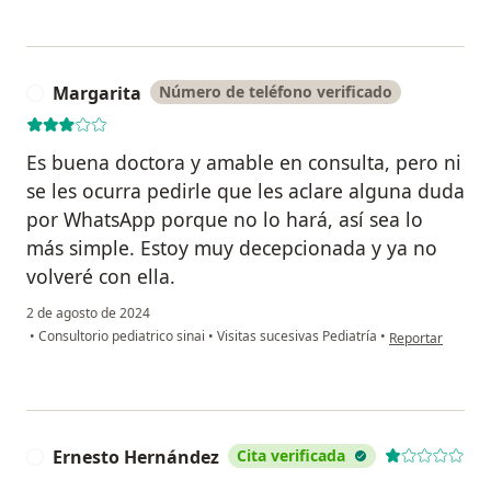
Margarita
Número de teléfono verificado
M
Es buena doctora y amable en consulta, pero ni
se les ocurra pedirle que les aclare alguna duda
por WhatsApp porque no lo hará, así sea lo
más simple. Estoy muy decepcionada y ya no
volveré con ella.
2 de agosto de 2024
en opinión del u
•
Consultorio pediatrico sinai
•
Visitas sucesivas Pediatría
•
Reportar
Ernesto Hernández
Cita verificada
E