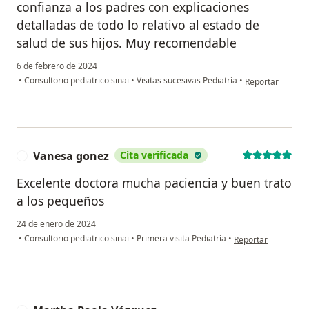
confianza a los padres con explicaciones
detalladas de todo lo relativo al estado de
salud de sus hijos. Muy recomendable
6 de febrero de 2024
en opinión del u
•
Consultorio pediatrico sinai
•
Visitas sucesivas Pediatría
•
Reportar
Vanesa gonez
Cita verificada
V
Excelente doctora mucha paciencia y buen trato
a los pequeños
24 de enero de 2024
en opinión del usu
•
Consultorio pediatrico sinai
•
Primera visita Pediatría
•
Reportar