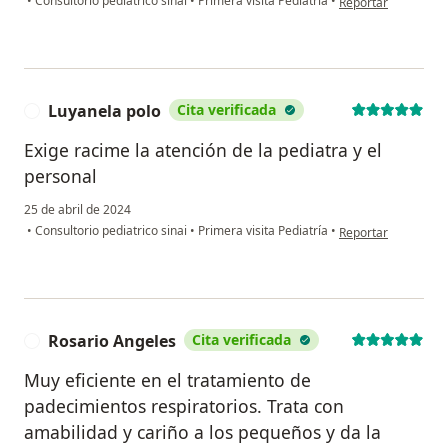
•
Consultorio pediatrico sinai
•
Primera visita Pediatría
•
Reportar
Luyanela polo
Cita verificada
L
Exige racime la atención de la pediatra y el
personal
25 de abril de 2024
en opinión del usua
•
Consultorio pediatrico sinai
•
Primera visita Pediatría
•
Reportar
Rosario Angeles
Cita verificada
R
Muy eficiente en el tratamiento de
padecimientos respiratorios. Trata con
amabilidad y cariño a los pequeños y da la