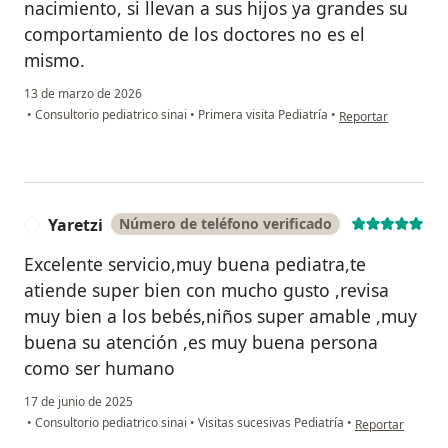
nacimiento, si llevan a sus hijos ya grandes su
comportamiento de los doctores no es el
mismo.
13 de marzo de 2026
en opinión del usu
•
Consultorio pediatrico sinai
•
Primera visita Pediatría
•
Reportar
Yaretzi
Número de teléfono verificado
Y
Excelente servicio,muy buena pediatra,te
atiende super bien con mucho gusto ,revisa
muy bien a los bebés,niños super amable ,muy
buena su atención ,es muy buena persona
como ser humano
17 de junio de 2025
en opinión del us
•
Consultorio pediatrico sinai
•
Visitas sucesivas Pediatría
•
Reportar