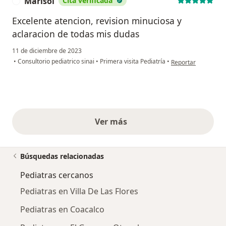
Marisol
Cita verificada
M
Excelente atencion, revision minuciosa y
aclaracion de todas mis dudas
11 de diciembre de 2023
en opinión del usua
•
Consultorio pediatrico sinai
•
Primera visita Pediatría
•
Reportar
Ver más
opiniones anteriores
Búsquedas relacionadas
Pediatras cercanos
Pediatras en Villa De Las Flores
Pediatras en Coacalco