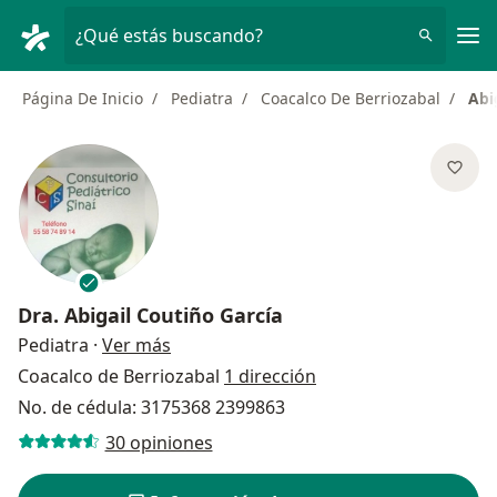
Men
¿Qué estás buscando?
Página De Inicio
Pediatra
Coacalco De Berriozabal
Abi
Dra.
Abigail Coutiño García
sobre las especializaciones
Pediatra
·
Ver más
Coacalco de Berriozabal
1 dirección
No. de cédula: 3175368 2399863
30 opiniones