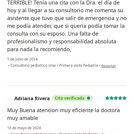
TERRIBLE! Tenía una cita con la Dra. el día de
hoy y al llegar a su consultorio me comenta su
asistente que tuvo que salir de emergencia y no
me podía atender, que si quería podía tomar la
consulta con su esposo. Una falta de
profesionalismo y responsabilidad absoluta
para nada la recomiendo,
5 de junio de 2024
en opinión del usu
•
Consultorio pediatrico sinai
•
Primera visita Pediatría
•
Reportar
Adriana Rivera
Cita verificada
A
Muy Buena atencion muy eficiente la doctora
muy amable
16 de mayo de 2024
en opinión del usua