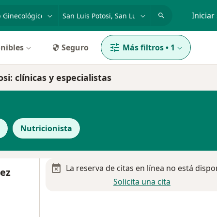
dad, enfermedad o nombre
p. ej. Guadalajara
Iniciar
nibles
Seguro
Más filtros
•
1
i: clínicas y especialistas
Nutricionista
La reserva de citas en línea no está dispo
uez
Solicita una cita