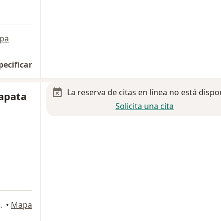
pa
pecificar
La reserva de citas en línea no está dispo
apata
Solicita una cita
PAN, San Luis Potosi
•
Mapa