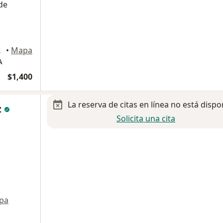
de
s Potosi
•
Mapa
A
$1,400
La reserva de citas en línea no está dispo
z
Solicita una cita
pa