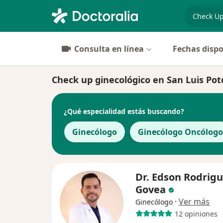
especiali
Consulta en línea
Fechas dispo
Check up ginecológico en San Luis Potos
¿Qué especialidad estás buscando?
Ginecólogo
Ginecólogo Oncólogo
Dr. Edson Rodrig
Govea
·
Ver más
Ginecólogo
12 opiniones