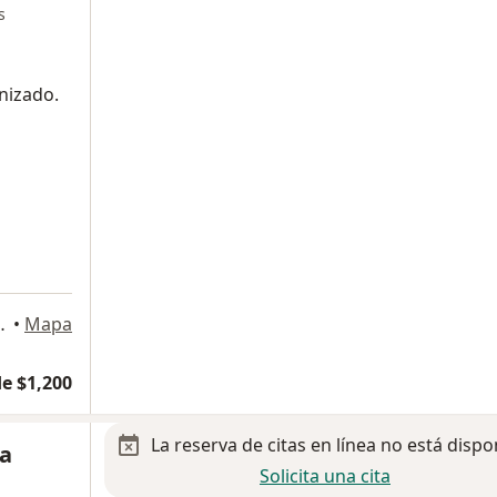
s
nizado.
res, San Luis Potosi
•
Mapa
e $1,200
La reserva de citas en línea no está dispo
za
Solicita una cita