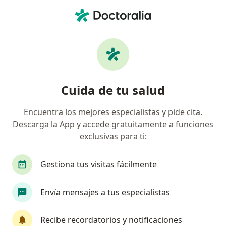
Men
Bupa México • Tlalnepantla de Baz, México
Filtros
Seguro:
Bupa México
Doctores recomendados de Bupa México en
Cuida de tu salud
Tlalnepantla de Baz
Encuentra los mejores especialistas y pide cita.
Descarga la App y accede gratuitamente a funciones
¿Qué especialidad estás buscando?
exclusivas para ti:
Ortopedista
Cirujano general
Traumatól
Gestiona tus visitas fácilmente
Envía mensajes a tus especialistas
Recibe recordatorios y notificaciones