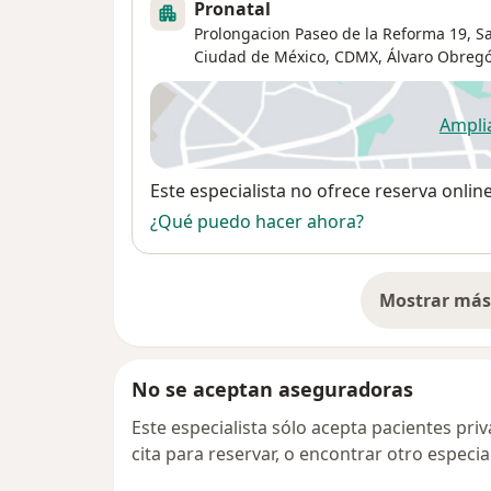
Pronatal
Prolongacion Paseo de la Reforma 19, Sa
Ciudad de México, CDMX,
Álvaro Obreg
Ampli
se
Disponibilidad
Este especialista no ofrece reserva onlin
¿Qué puedo hacer ahora?
Mostrar más 
so
No se aceptan aseguradoras
Este especialista sólo acepta pacientes pr
cita para reservar, o encontrar otro especi