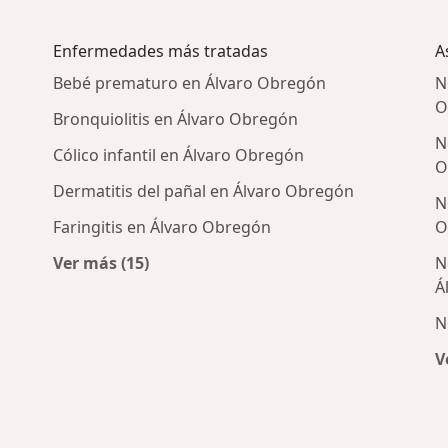
Enfermedades más tratadas
A
Bebé prematuro en Álvaro Obregón
N
O
Bronquiolitis en Álvaro Obregón
N
Cólico infantil en Álvaro Obregón
O
Dermatitis del pañal en Álvaro Obregón
N
Faringitis en Álvaro Obregón
O
Ver más (15)
N
ercanas a Álvaro Obregón
Más en esta categoría: Enfermedades más 
Á
N
V