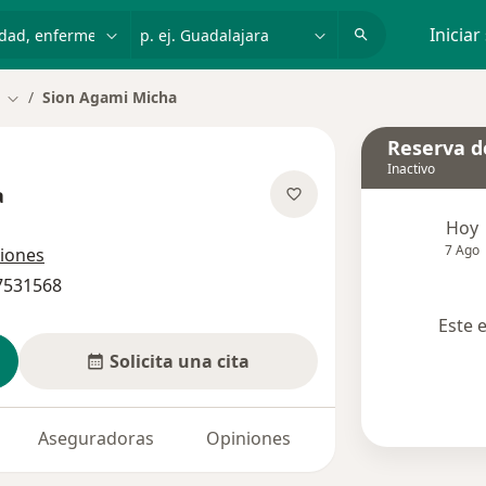
dad, enfermedad o nombre
p. ej. Guadalajara
Iniciar
Sion Agami Micha
Cambiar de ciudad
Reserva de
Inactivo
a
obre las especializaciones
Hoy
7 Ago
ciones
 7531568
Este 
Solicita una cita
Aseguradoras
Opiniones