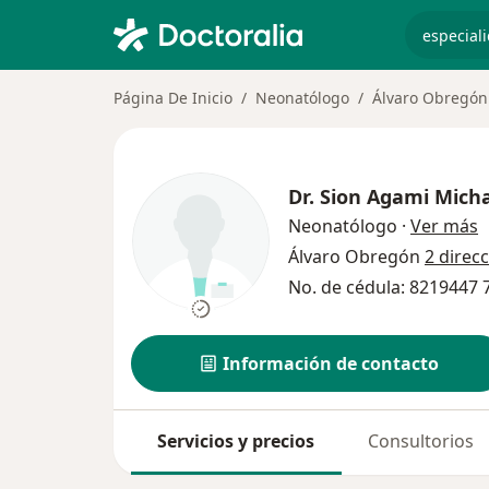
especiali
Página De Inicio
Neonatólogo
Álvaro Obregón
Dr.
Sion Agami Mich
s
Neonatólogo
·
Ver más
Álvaro Obregón
2 direc
No. de cédula: 8219447
Información de contacto
Servicios y precios
Consultorios