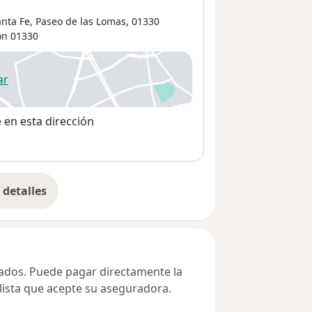
nta Fe, Paseo de las Lomas, 01330
ón
01330
ar
 abre en una nueva pestaña
e en esta dirección
detalles
bre la dirección
ivados. Puede pagar directamente la
alista que acepte su aseguradora.