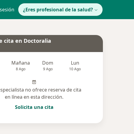
 sesión
¿Eres profesional de la salud?
 cita en Doctoralia
Mañana
Dom
Lun
Mar
Mié
8 Ago
9 Ago
10 Ago
11 Ago
12 Ag
especialista no ofrece reserva de cita
en línea en esta dirección.
Solicita una cita