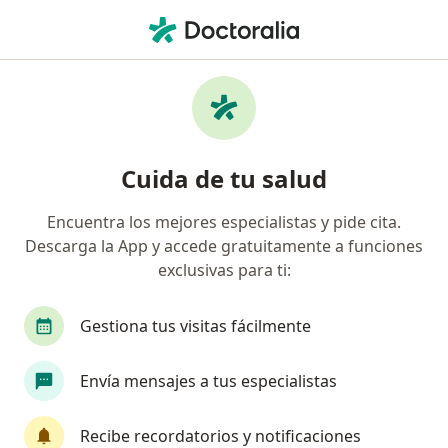
Men
Pan-American • Santiago de Querétaro, Querétaro
Filtros
Seguro:
Pan-American
Doctores recomendados de Pan-American
Cuida de tu salud
en Santiago de Querétaro
Encuentra los mejores especialistas y pide cita.
Descarga la App y accede gratuitamente a funciones
¿Qué especialidad estás buscando?
exclusivas para ti:
Ortopedista
Traumatólogo
Cirujano gene
Gestiona tus visitas fácilmente
Envía mensajes a tus especialistas
Recibe recordatorios y notificaciones