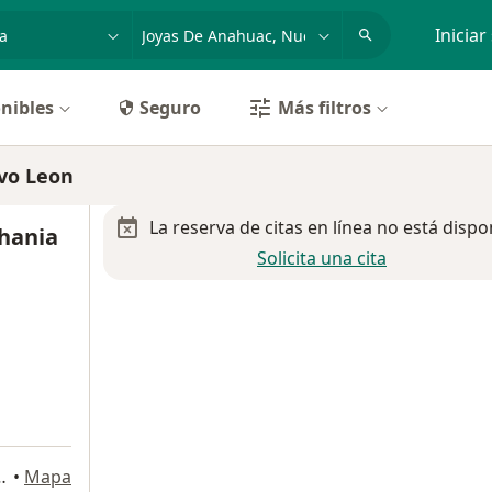
dad, enfermedad o nombre
p. ej. Guadalajara
Iniciar
nibles
Seguro
Más filtros
evo Leon
La reserva de citas en línea no está dispo
phania
Solicita una cita
iudad General Escobedo
•
Mapa