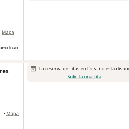
•
Mapa
pecificar
La reserva de citas en línea no está dispo
ores
Solicita una cita
os Garza
•
Mapa