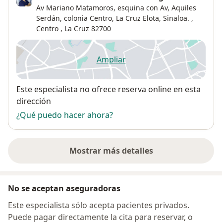
Av Mariano Matamoros, esquina con Av, Aquiles
Serdán, colonia Centro, La Cruz Elota, Sinaloa. ,
Centro
,
La Cruz
82700
Ampliar
se abre en una nueva pestañ
Disponibilidad
Este especialista no ofrece reserva online en esta
dirección
¿Qué puedo hacer ahora?
Mostrar más detalles
sobre la dirección
No se aceptan aseguradoras
Este especialista sólo acepta pacientes privados.
Puede pagar directamente la cita para reservar, o