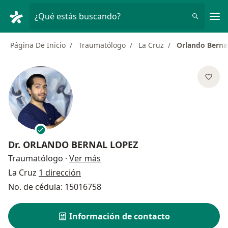
Men
¿Qué estás buscando?
Página De Inicio
Traumatólogo
La Cruz
Orlando Berna
Dr.
ORLANDO BERNAL LOPEZ
sobre las especializaciones
Traumatólogo
·
Ver más
La Cruz
1 dirección
No. de cédula: 15016758
Información de contacto