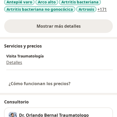
Antepié varo
Arco alto
Artritis bacteriana
a11y
Artritis bacteriana no gonocócica
Artrosis
+171
Mostrar más detalles
sobre la experiencia
Servicios y precios
Visita Traumatología
Detalles
¿Cómo funcionan los precios?
Consultorio
Dr. Orlando Bernal Traumatologo