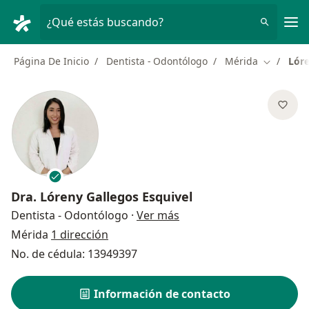
Men
¿Qué estás buscando?
Página De Inicio
Dentista - Odontólogo
Mérida
Lóre
Cambiar d
Dra.
Lóreny Gallegos Esquivel
sobre las especializacion
Dentista - Odontólogo
·
Ver más
Mérida
1 dirección
No. de cédula: 13949397
Información de contacto