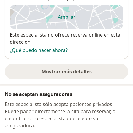
Ampliar
se abre en una nueva pestañ
Disponibilidad
Este especialista no ofrece reserva online en esta
dirección
¿Qué puedo hacer ahora?
Mostrar más detalles
sobre la dirección
No se aceptan aseguradoras
Este especialista sólo acepta pacientes privados.
Puede pagar directamente la cita para reservar, o
encontrar otro especialista que acepte su
aseguradora.