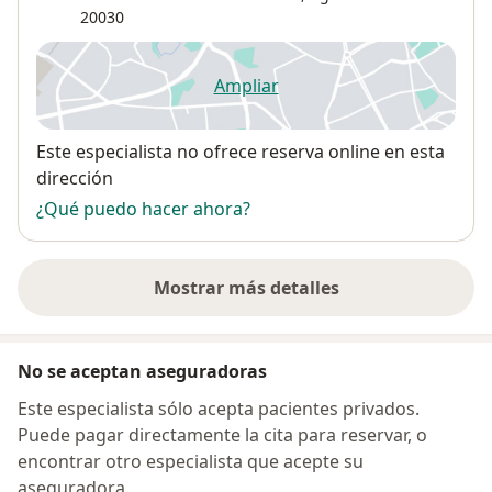
20030
Ampliar
se abre en una nueva pestañ
Disponibilidad
Este especialista no ofrece reserva online en esta
dirección
¿Qué puedo hacer ahora?
Mostrar más detalles
sobre la dirección
No se aceptan aseguradoras
Este especialista sólo acepta pacientes privados.
Puede pagar directamente la cita para reservar, o
encontrar otro especialista que acepte su
aseguradora.