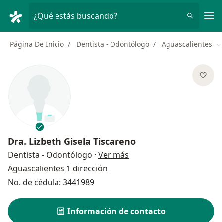
Men
¿Qué estás buscando?
Página De Inicio
Dentista - Odontólogo
Aguascalientes
C
Dra.
Lizbeth Gisela Tiscareno
sobre las especializacion
Dentista - Odontólogo
·
Ver más
Aguascalientes
1 dirección
No. de cédula: 3441989
Información de contacto