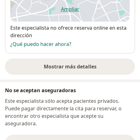
Ampliar
se abre en una nueva pestañ
Disponibilidad
Este especialista no ofrece reserva online en esta
dirección
¿Qué puedo hacer ahora?
Mostrar más detalles
sobre la dirección
No se aceptan aseguradoras
Este especialista sólo acepta pacientes privados.
Puede pagar directamente la cita para reservar, o
encontrar otro especialista que acepte su
aseguradora.