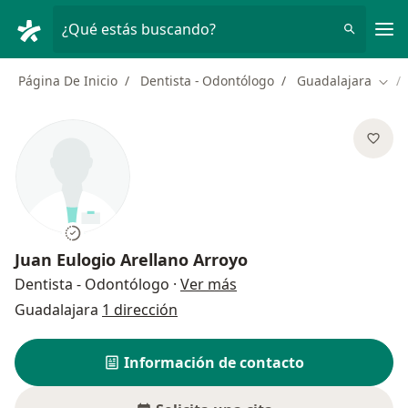
Men
¿Qué estás buscando?
Página De Inicio
Dentista - Odontólogo
Guadalajara
Camb
Juan Eulogio Arellano Arroyo
sobre las especializacion
Dentista - Odontólogo
·
Ver más
Guadalajara
1 dirección
Información de contacto