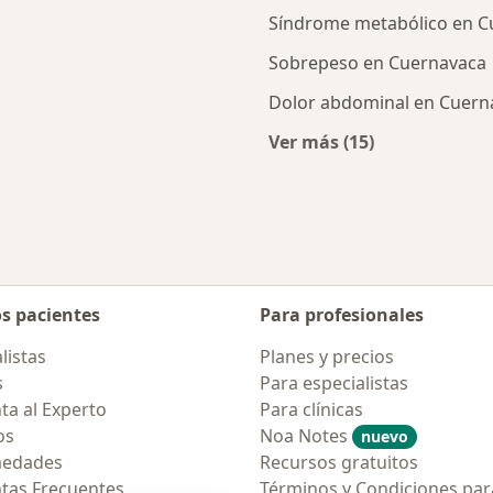
Síndrome metabólico en C
Sobrepeso en Cuernavaca
Dolor abdominal en Cuern
Ver más (15)
nerales cercanos
Más en esta catego
os pacientes
Para profesionales
listas
Planes y precios
s
Para especialistas
ta al Experto
Para clínicas
os
Noa Notes
nuevo
medades
Recursos gratuitos
tas Frecuentes
Términos y Condiciones par