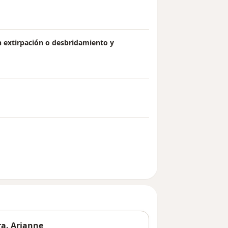
on extirpación o desbridamiento y
ra. Arianne