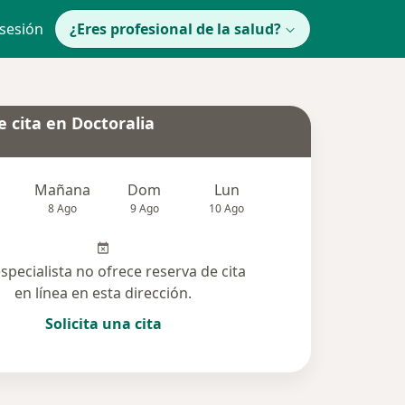
 sesión
¿Eres profesional de la salud?
 cita en Doctoralia
Mañana
Dom
Lun
Mar
Mié
8 Ago
9 Ago
10 Ago
11 Ago
12 Ag
especialista no ofrece reserva de cita
en línea en esta dirección.
Solicita una cita