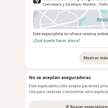
Cuernavaca y Zacatepec Morelos ,
Tlal
Ampli
se
Disponibilidad
Este especialista no ofrece reserva onlin
¿Qué puedo hacer ahora?
Mostrar más 
so
No se aceptan aseguradoras
Este especialista sólo acepta pacientes pr
cita para reservar, o encontrar otro especi
Buscar especialist