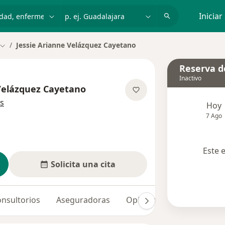
dad, enfermedad o nombre
p. ej. Guadalajara
Iniciar
Jessie Arianne Velázquez Cayetano
Cambiar de ciudad
Reserva de
Inactivo
 Velázquez Cayetano
sobre las especializaciones
s
Hoy
7 Ago
Este 
Solicita una cita
nsultorios
Aseguradoras
Opiniones