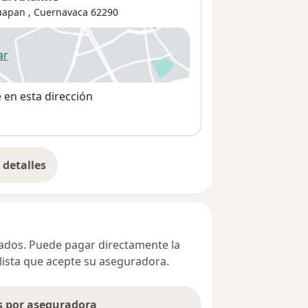
huapan
,
Cuernavaca
62290
ar
 abre en una nueva pestaña
e en esta dirección
detalles
bre la dirección
ivados. Puede pagar directamente la
alista que acepte su aseguradora.
as por aseguradora