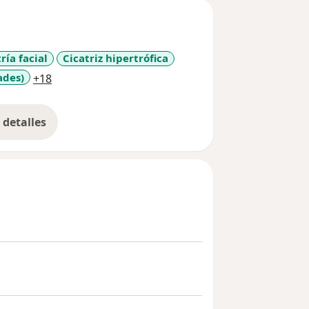
ría facial
Cicatriz hipertrófica
a11y_sr_more_diseases
ades)
+18
detalles
bre la experiencia