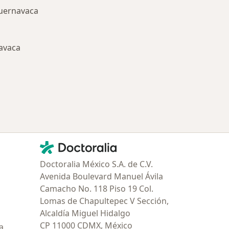
uernavaca
avaca
ría: Enfermedades más tratadas
Contacto
Doctoralia - Página de inicio
Doctoralia México S.A. de C.V.
Avenida Boulevard Manuel Ávila
Camacho No. 118 Piso 19 Col.
Lomas de Chapultepec V Sección,
Alcaldía Miguel Hidalgo
CP 11000 CDMX, México
a