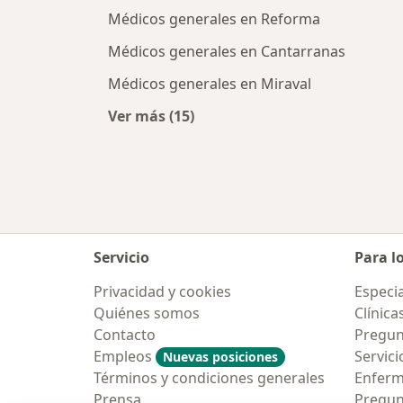
Médicos generales en Reforma
Médicos generales en Cantarranas
Médicos generales en Miraval
Ver más (15)
Más en esta categoría: Médicos ge
Servicio
Para l
Privacidad y cookies
Especia
Quiénes somos
Clínica
Contacto
Pregun
Empleos
Servici
Nuevas posiciones
Términos y condiciones generales
Enfer
Prensa
Pregun