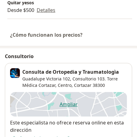
Quitar yesos
Desde $500
Detalles
¿Cómo funcionan los precios?
Consultorio
Consulta de Ortopedia y Traumatologìa
Guadalupe Victoria 102, Consultorio 103. Torre
Médica Cortazar,
Centro
,
Cortazar
38300
Ampliar
se abre en una nueva pestañ
Disponibilidad
Este especialista no ofrece reserva online en esta
dirección