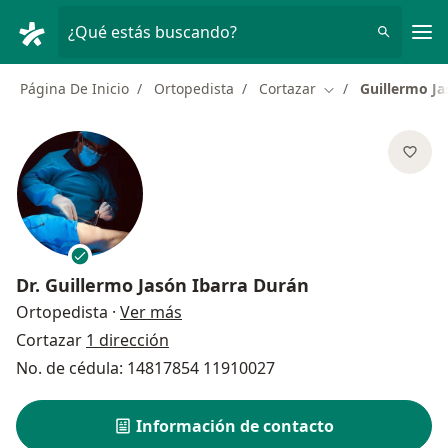
Men
¿Qué estás buscando?
Página De Inicio
Ortopedista
Cortazar
Guillermo Ja
Cambiar de ciuda
Dr.
Guillermo Jasón Ibarra Durán
sobre las especializaciones
Ortopedista
·
Ver más
Cortazar
1 dirección
No. de cédula: 14817854 11910027
Información de contacto