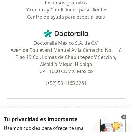
Recursos gratuitos
Términos y Condiciones para clientes
Centro de ayuda para especialistas
Contacto
Doctoralia - Página de inicio
Doctoralia México S.A. de C.V.
Avenida Boulevard Manuel Ávila Camacho No. 118
Piso 19 Col. Lomas de Chapultepec V Sección,
Alcaldía Miguel Hidalgo
CP 11000 CDMX, México
(+52) 55 4165 3261
se abre en una nueva pestaña
se abre en una nueva pestaña
se abre en una nueva pestaña
se abre en una nueva pes
se abre en 
se a
Polska
,
Türkiye
,
España
,
Italia
,
Deutschland
,
Česko
,
se abre en una nueva pestaña
se abre en una nueva pestaña
se abre en una nueva pestaña
se abre en una nueva p
se abre en 
se abr
Portugal
,
México
,
Chile
,
Brasil
,
Argentina
,
Perú
,
Tu privacidad es importante
se abre en una nueva pe
Colombia
Usamos cookies para ofrecerte una