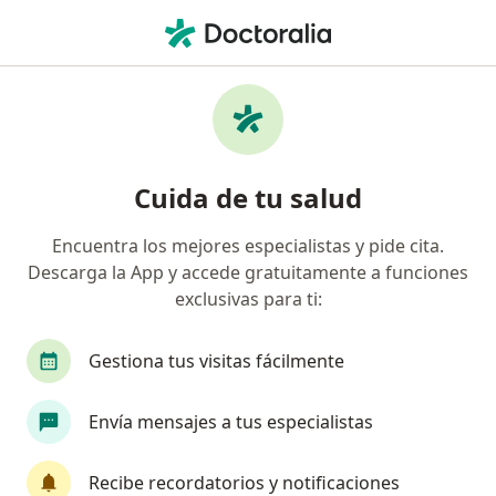
Men
Trombosis Venosa Mesentérica • Toluca de Lerdo, México
Filtros
• 1
Seguro
Mapa
Especialistas en Trombosis venosa
Cuida de tu salud
mesentérica en Toluca de Lerdo
Encuentra los mejores especialistas y pide cita.
Descarga la App y accede gratuitamente a funciones
¿Qué especialidad estás buscando?
exclusivas para ti:
Cirujano general
Proctólogo
Cirujano on
Gestiona tus visitas fácilmente
Envía mensajes a tus especialistas
Recibe recordatorios y notificaciones