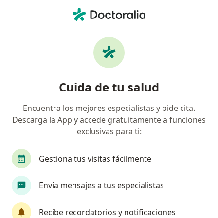
Men
Sindactilia • Magdalena Contreras, CDMX
Filtros
• 1
Seguro
Mapa
Especialistas en Sindactilia en Magdalena
Cuida de tu salud
Contreras
Encuentra los mejores especialistas y pide cita.
Descarga la App y accede gratuitamente a funciones
¿Qué especialidad estás buscando?
exclusivas para ti:
Cirujano plástico
Ortopedista
Traumatól
Gestiona tus visitas fácilmente
Envía mensajes a tus especialistas
Recibe recordatorios y notificaciones