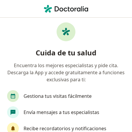
Men
Neuralgia Trigeminal • San Pedro Garza Garcia, Nuevo Léon
Filtros
• 1
Seguro
Mapa
Especialistas en Neuralgia trigeminal en
Cuida de tu salud
San Pedro Garza Garcia
Encuentra los mejores especialistas y pide cita.
Descarga la App y accede gratuitamente a funciones
¿Qué especialidad estás buscando?
exclusivas para ti:
Anestesiólogo
Algólogo
Gestiona tus visitas fácilmente
Envía mensajes a tus especialistas
Recibe recordatorios y notificaciones