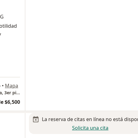
MG
tilidad
y
o
•
Mapa
Digextia, Hospitaria. Edificio plaza hospitaria, 3er piso, Local 309
e $6,500
La reserva de citas en línea no está dispo
Solicita una cita