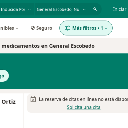
dad, enfermedad o nombre
p. ej. Guadalajara
Iniciar
nibles
Seguro
Más filtros
•
1
por medicamentos en General Escobedo
go
La reserva de citas en línea no está dispo
 Ortiz
Solicita una cita