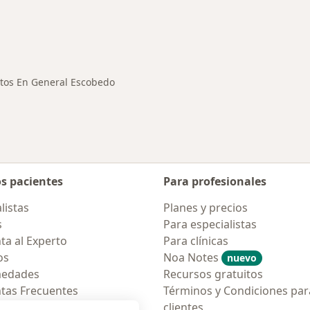
rmedades en General Escobedo
ntos En General Escobedo
os pacientes
Para profesionales
listas
Planes y precios
s
Para especialistas
ta al Experto
Para clínicas
os
Noa Notes
nuevo
medades
Recursos gratuitos
tas Frecuentes
Términos y Condiciones par
ión para móvil
clientes