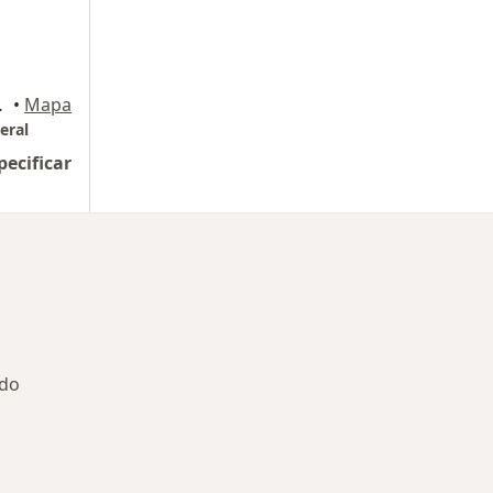
ctor, Apodaca
•
Mapa
eral
pecificar
edo