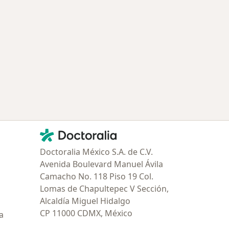
Contacto
Doctoralia - Página de inicio
Doctoralia México S.A. de C.V.
Avenida Boulevard Manuel Ávila
Camacho No. 118 Piso 19 Col.
Lomas de Chapultepec V Sección,
Alcaldía Miguel Hidalgo
CP 11000 CDMX, México
a