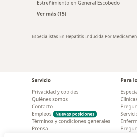
Estreñimiento en General Escobedo
Ver más (15)
Más en esta categoría: Otras enfe
Especialistas En Hepatitis Inducida Por Medicame
Servicio
Para l
Privacidad y cookies
Especia
Quiénes somos
Clínica
Contacto
Pregun
Empleos
Servici
Nuevas posiciones
Términos y condiciones generales
Enfer
Prensa
Pregun
Aplicac