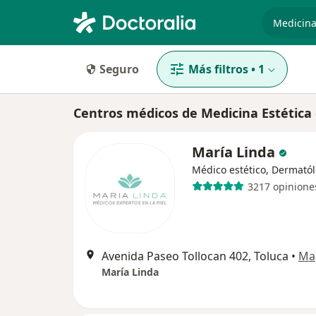
especiali
Seguro
Más filtros
•
1
Centros médicos de Medicina Estética 
María Linda
Médico estético, Dermató
3217 opinione
Avenida Paseo Tollocan 402, Toluca
•
Ma
María Linda