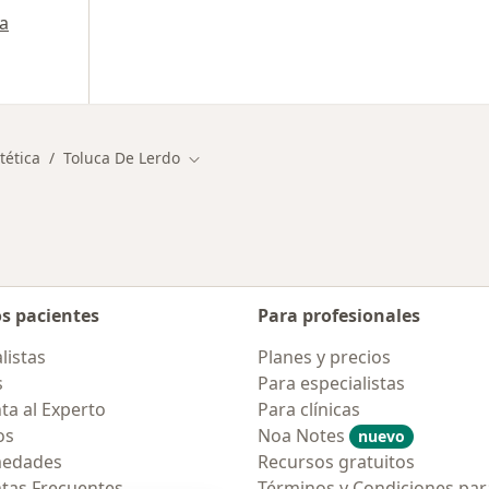
a
tética
Toluca De Lerdo
Cambiar de ciudad
os pacientes
Para profesionales
listas
Planes y precios
s
Para especialistas
ta al Experto
Para clínicas
os
Noa Notes
nuevo
medades
Recursos gratuitos
tas Frecuentes
Términos y Condiciones par