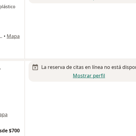
plástico
torio Venecia Torre Médica), Toluca
•
Mapa
La reserva de citas en línea no está dispo
r
Mostrar perfil
apa
sde $700