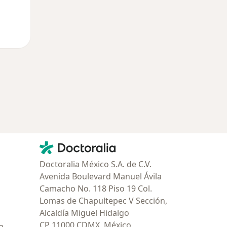
Contacto
Doctoralia - Página de inicio
Doctoralia México S.A. de C.V.
Avenida Boulevard Manuel Ávila
Camacho No. 118 Piso 19 Col.
Lomas de Chapultepec V Sección,
Alcaldía Miguel Hidalgo
CP 11000 CDMX, México
a