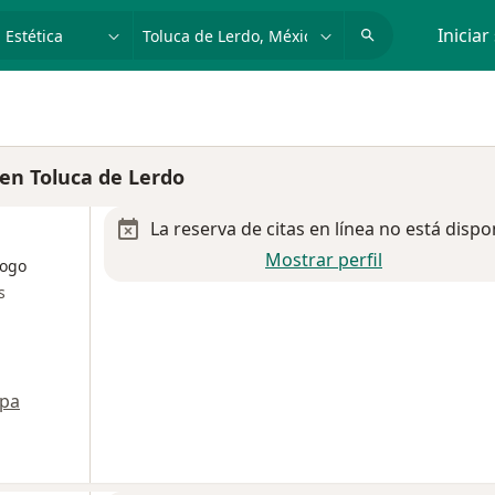
dad, enfermedad o nombre
p. ej. Guadalajara
Iniciar
en Toluca de Lerdo
La reserva de citas en línea no está dispo
Mostrar perfil
logo
s
pa