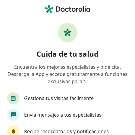
Men
Cardiólogo • Aguascalientes, Aguascalientes
Filtros
Seguro:
Interacciones
Cardiólogos recomendados de
Cuida de tu salud
Interacciones en Aguascalientes
Encuentra los mejores especialistas y pide cita.
Descarga la App y accede gratuitamente a funciones
exclusivas para ti:
Gestiona tus visitas fácilmente
Envía mensajes a tus especialistas
Dr. Víctor Hugo Moreno Munguía
·
Ver más
Cardiólogo, Internista
Recibe recordatorios y notificaciones
440 opiniones