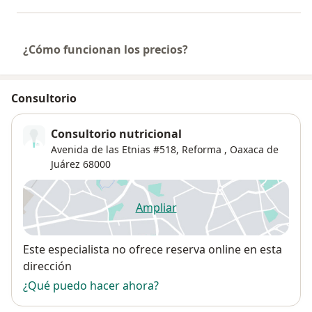
¿Cómo funcionan los precios?
Consultorio
Consultorio nutricional
Avenida de las Etnias #518,
Reforma
,
Oaxaca de
Juárez
68000
Ampliar
se abre en una nueva pestañ
Disponibilidad
Este especialista no ofrece reserva online en esta
dirección
¿Qué puedo hacer ahora?