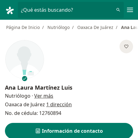
Men
¿Qué estás buscando?
Página De Inicio
Nutriólogo
Oaxaca De Juárez
Ana Lau
Ana Laura Martínez Luis
sobre las especializaciones
Nutriólogo
·
Ver más
Oaxaca de Juárez
1 dirección
No. de cédula: 12760894
Información de contacto