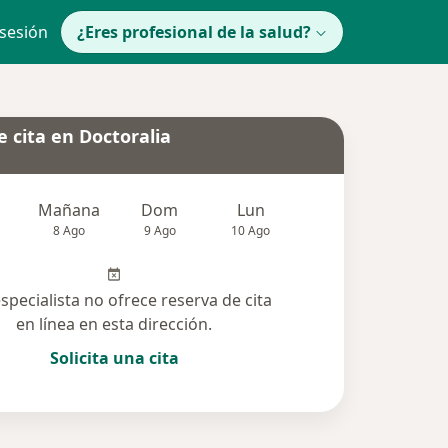
 sesión
¿Eres profesional de la salud?
 cita en Doctoralia
Mañana
Dom
Lun
Mar
Mié
8 Ago
9 Ago
10 Ago
11 Ago
12 Ag
especialista no ofrece reserva de cita
en línea en esta dirección.
Solicita una cita