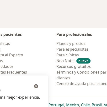
cercanos
Más en esta catego
os pacientes
Para profesionales
listas
Planes y precios
s
Para especialistas
ta al Experto
Para clínicas
os
Noa Notes
nuevo
medades
Recursos gratuitos
tas Frecuentes
Términos y Condiciones par
ión para móvil
clientes
ara pacientes
Centro de ayuda para especi
e
na mejor experiencia.
ueva pestaña
en una nueva pestaña
e abre en una nueva pestaña
se abre en una nueva pestaña
se abre en una nueva pestaña
se abre en una nueva pestaña
se abre en una nueva p
se abre en una
se abre e
se
Italia
,
Deutschland
,
Česko
,
Portugal
,
México
,
Chile
,
Brasil
,
A