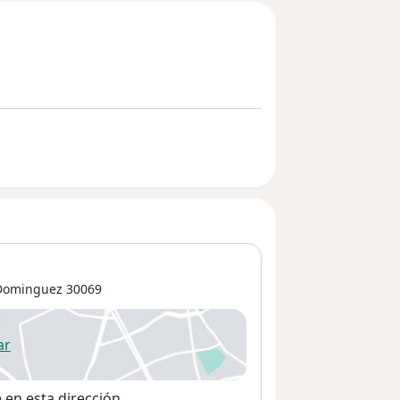
Dominguez
30069
ar
 abre en una nueva pestaña
e en esta dirección