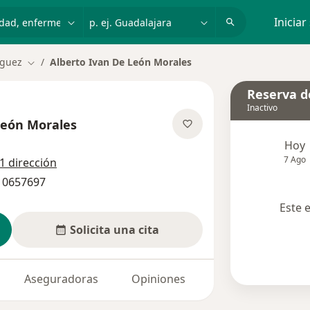
dad, enfermedad o nombre
p. ej. Guadalajara
Iniciar
nguez
Alberto Ivan De León Morales
Cambiar de ciudad
Reserva de
Inactivo
León Morales
e las especializaciones
Hoy
7 Ago
1 dirección
 10657697
Este 
Solicita una cita
Aseguradoras
Opiniones