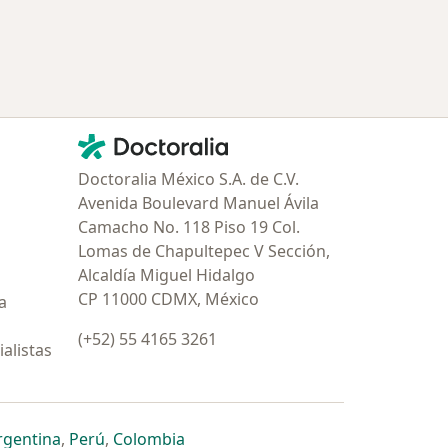
ría: Enfermedades más tratadas
Contacto
Doctoralia - Página de inicio
Doctoralia México S.A. de C.V.
Avenida Boulevard Manuel Ávila
Camacho No. 118 Piso 19 Col.
Lomas de Chapultepec V Sección,
Alcaldía Miguel Hidalgo
CP 11000 CDMX, México
a
(+52) 55 4165 3261
alistas
estaña
 nueva pestaña
n una nueva pestaña
 abre en una nueva pestaña
se abre en una nueva pestaña
se abre en una nueva pestaña
se abre en una nueva pestaña
rgentina
,
Perú
,
Colombia