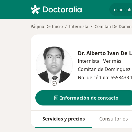
especiali
Página De Inicio
Internista
Comitan De Domi
Dr.
Alberto Ivan De 
sobr
Internista
·
Ver más
Comitan de Dominguez
No. de cédula: 6558433
Información de contacto
Servicios y precios
Consultorios