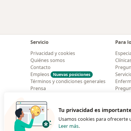
Más en esta categoría: Internistas 
Servicio
Para l
Privacidad y cookies
Especia
Quiénes somos
Clínica
Contacto
Pregun
Empleos
Servici
Nuevas posiciones
Términos y condiciones generales
Enfer
Prensa
Pregun
Aplicac
Blog p
Tu privacidad es important
Usamos cookies para ofrecerte u
Leer más
.
se abre en una n
se abre 
s
Polska
,
Türkiye
,
España
,