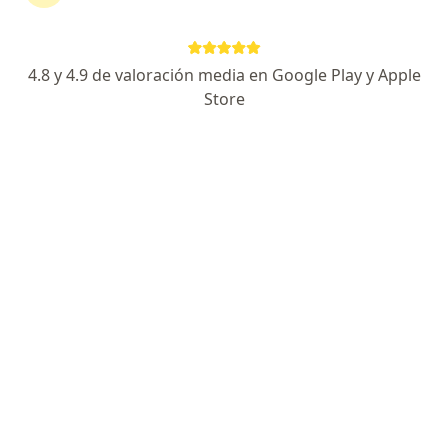
Agendar cita
Enviar mensaje
4.8 y 4.9 de valoración media en Google Play y Apple
Store
Especialista de confianza
Los pacientes vuelven a su consulta de forma
recurrente
Experiencia
Novedades
Servicios y precios
Experiencia
4
Formación
Estudié Medicina General en UPAEP (Puebla, 2008-
2015), posteriormente realicé la especialidad en