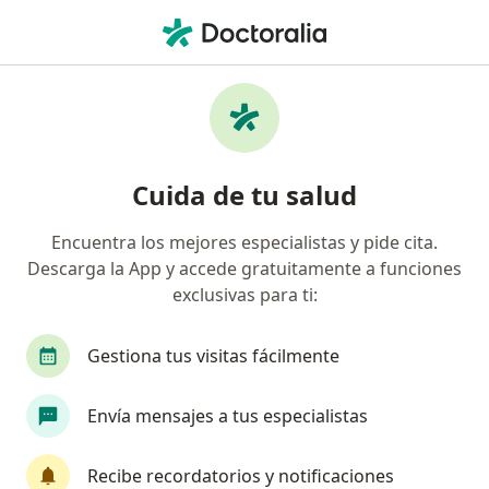
Men
¿Qué estás buscando?
Página De Inicio
Dermatólogo
San Andres Cholula
Uri
Cuida de tu salud
Encuentra los mejores especialistas y pide cita.
Descarga la App y accede gratuitamente a funciones
exclusivas para ti:
Dr.
Uriel Pérez García
sobre las especializaciones
Dermatólogo
·
Ver más
Gestiona tus visitas fácilmente
San Andres Cholula
1 dirección
No. de cédula: 8958131 11536234 12903979
Envía mensajes a tus especialistas
621 opiniones
Recibe recordatorios y notificaciones