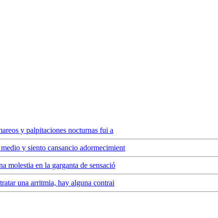
areos y palpitaciones nocturnas fui a
y medio y siento cansancio adormecimient
na molestia en la garganta de sensació
ratar una arritmia, hay alguna contrai