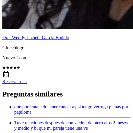
Dra. Wendy Lizbeth García Badillo
Ginecólogo
Nuevo Leon
Reservar cita
Preguntas similares
qué porcentaje de tener cancer ay si tengo verruga planas por
papiloma
Tuve relaciones después de conizacion de utero alos 2 meses
y medio y bi que mi pareja tiene una ve