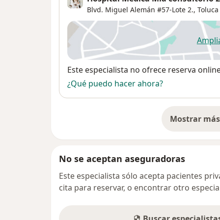
Blvd. Miguel Alemán #57-Lote 2.,
Toluca
Ampli
se
Disponibilidad
Este especialista no ofrece reserva onlin
¿Qué puedo hacer ahora?
Mostrar más 
so
No se aceptan aseguradoras
Este especialista sólo acepta pacientes pr
cita para reservar, o encontrar otro especi
Buscar especialist