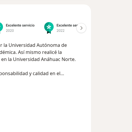
por la Universidad Autónoma de
émica. Así mismo realicé la
ca en la Universidad Anáhuac Norte.
sabilidad y calidad en el
ficación de conductas y hábitos
apacidad para desempeñarme como
ntribuyan en la solución de problemas