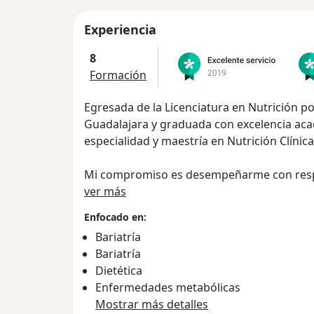
Experiencia
8
Formación
Egresada de la Licenciatura en Nutrición 
Guadalajara y graduada con excelencia acad
especialidad y maestría en Nutrición Clíni
Mi compromiso es desempeñarme con respon
Sobre mí
diagnóstico del estado nutricional, la modi
ver más
relacionados con la alimentación; con c
Enfocado en:
parte de grupos multidisciplinarios que co
Bariatría
en los ámbitos de la nutrición clínica.
Bariatría
Dietética
Enfermedades metabólicas
Mostrar más detalles