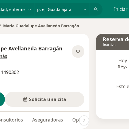
dad, enfermedad o nombre
p. ej. Guadalajara
Iniciar
María Guadalupe Avellaneda Barragán
biar de ciudad
Reserva de
Inactivo
pe Avellaneda Barragán
sobre las especializaciones
más
Hoy
8 Ago
 11490302
s
Este 
Solicita una cita
nsultorios
Aseguradoras
Opiniones (170)
Dudas