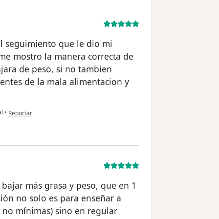
l seguimiento que le dio mi
 me mostro la manera correcta de
jara de peso, si no tambien
ntes de la mala alimentacion y
en opinión del usuario Paciente
al
•
Reportar
 bajar más grasa y peso, que en 1
ción no solo es para enseñar a
, no mínimas) sino en regular