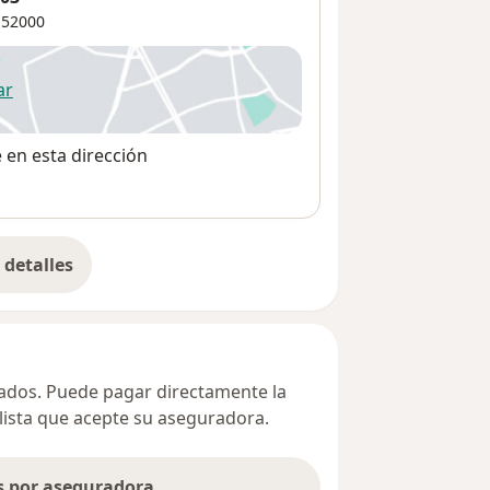
52000
ar
 abre en una nueva pestaña
e en esta dirección
detalles
bre la dirección
ivados. Puede pagar directamente la
alista que acepte su aseguradora.
as por aseguradora