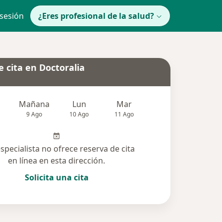
 sesión
¿Eres profesional de la salud?
 cita en Doctoralia
Mañana
Lun
Mar
Mié
Jue
9 Ago
10 Ago
11 Ago
12 Ago
13 Ag
especialista no ofrece reserva de cita
en línea en esta dirección.
Solicita una cita
 solucionadas (14)