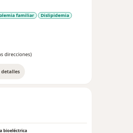
olemia familiar
Dislipidemia
diseases
as direcciones)
detalles
bre la experiencia
a bioeléctrica