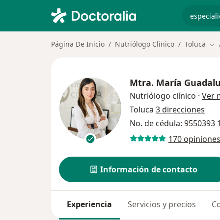
especiali
Página De Inicio
Nutriólogo Clínico
Toluca
Cam
Mtra.
María Guadalu
Nutriólogo clínico
·
Ver 
Toluca
3 direcciones
No. de cédula: 9550393
170 opinione
Información de contacto
Experiencia
Servicios y precios
Co